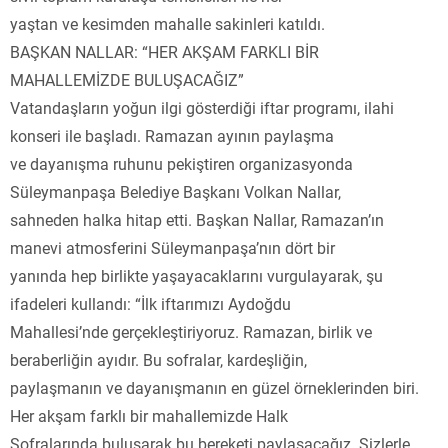
yaştan ve kesimden mahalle sakinleri katıldı.
BAŞKAN NALLAR: “HER AKŞAM FARKLI BİR
MAHALLEMİZDE BULUŞACAĞIZ”
Vatandaşların yoğun ilgi gösterdiği iftar programı, ilahi
konseri ile başladı. Ramazan ayının paylaşma
ve dayanışma ruhunu pekiştiren organizasyonda
Süleymanpaşa Belediye Başkanı Volkan Nallar,
sahneden halka hitap etti. Başkan Nallar, Ramazan’ın
manevi atmosferini Süleymanpaşa’nın dört bir
yanında hep birlikte yaşayacaklarını vurgulayarak, şu
ifadeleri kullandı: “İlk iftarımızı Aydoğdu
Mahallesi’nde gerçekleştiriyoruz. Ramazan, birlik ve
beraberliğin ayıdır. Bu sofralar, kardeşliğin,
paylaşmanın ve dayanışmanın en güzel örneklerinden biri.
Her akşam farklı bir mahallemizde Halk
Sofralarında buluşarak bu bereketi paylaşacağız. Sizlerle