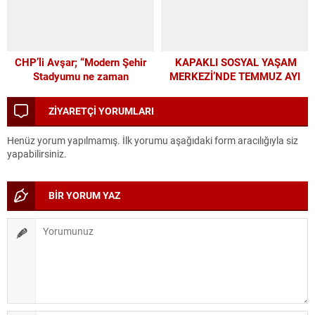
CHP’li Avşar; “Modern Şehir
KAPAKLI SOSYAL YAŞAM
Stadyumu ne zaman
MERKEZİ’NDE TEMMUZ AYI
yapılacak?”
ATÖLYELERİ YOĞUN İLGİ
GÖRDÜ
ZİYARETÇİ YORUMLARI
Henüz yorum yapılmamış. İlk yorumu aşağıdaki form aracılığıyla siz
yapabilirsiniz.
BİR YORUM YAZ