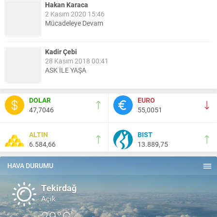
Hakan Karaca
2 Kasım 2020 15:46
Mücadeleye Devam
Kadir Çebi
28 Kasım 2018 00:41
ASK İLE YAŞA
Nail Kazanç
DOLAR
EURO
10 Mart 2023 21:36
47,7046
55,0051
HAYDİ TEKİRDAĞ MAÇA !!!!
ALTIN
BIST
6.584,66
13.889,75
Salih Canikli
5 Kasım 2024 19:54
TEKİRDAĞ İL EMNİYET MÜDÜRÜMÜZE HAYIRLI OLSUN
HAVA DURUMU
ZİYARETİ.
Tekirdağ
Açık
29°C