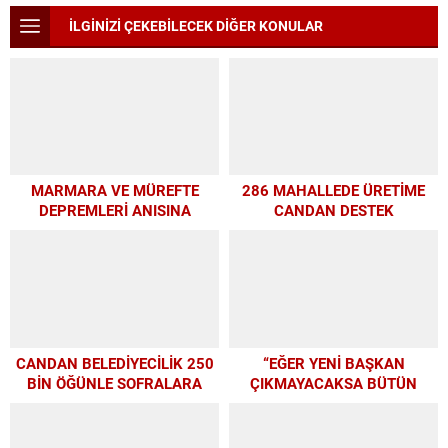
İLGİNİZİ ÇEKEBİLECEK DİĞER KONULAR
MARMARA VE MÜREFTE
286 MAHALLEDE ÜRETİME
DEPREMLERİ ANISINA
CANDAN DESTEK
BÜYÜKŞEHİR’DEN
FARKINDALIK VE EĞİTİM
PROGRAMI
CANDAN BELEDİYECİLİK 250
“EĞER YENİ BAŞKAN
BİN ÖĞÜNLE SOFRALARA
ÇIKMAYACAKSA BÜTÜN
UMUT OLDU
PARAMIZI ALTYAPIYA
HARCAYALIM”