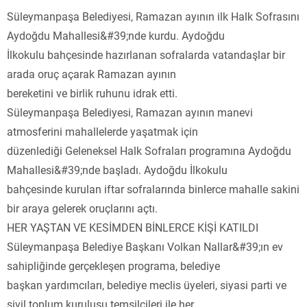
Süleymanpaşa Belediyesi, Ramazan ayının ilk Halk Sofrasını
Aydoğdu Mahallesi&#39;nde kurdu. Aydoğdu
İlkokulu bahçesinde hazırlanan sofralarda vatandaşlar bir
arada oruç açarak Ramazan ayının
bereketini ve birlik ruhunu idrak etti.
Süleymanpaşa Belediyesi, Ramazan ayının manevi
atmosferini mahallelerde yaşatmak için
düzenlediği Geleneksel Halk Sofraları programına Aydoğdu
Mahallesi&#39;nde başladı. Aydoğdu İlkokulu
bahçesinde kurulan iftar sofralarında binlerce mahalle sakini
bir araya gelerek oruçlarını açtı.
HER YAŞTAN VE KESİMDEN BİNLERCE KİŞİ KATILDI
Süleymanpaşa Belediye Başkanı Volkan Nallar&#39;ın ev
sahipliğinde gerçekleşen programa, belediye
başkan yardımcıları, belediye meclis üyeleri, siyasi parti ve
sivil toplum kuruluşu temsilcileri ile her