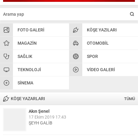
FOTO GALERI
KÖŞE YAZILARI
MAGAZIN
OTOMOBIL
SAĞLIK
SPOR
TEKNOLOJI
VIDEO GALERI
SINEMA
KÖŞE YAZARLARI
TÜMÜ
Akın Şenel
17 Ekim 2019 17:43
ŞEYH GALİB