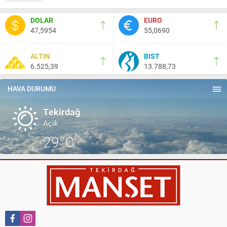
Nail Kazanç
DOLAR
EURO
10 Mart 2023 21:36
47,5954
55,0690
HAYDİ TEKİRDAĞ MAÇA !!!!
ALTIN
BIST
6.525,39
13.788,73
Salih Canikli
5 Kasım 2024 19:54
TEKİRDAĞ İL EMNİYET MÜDÜRÜMÜZE HAYIRLI OLSUN
HAVA DURUMU
ZİYARETİ.
Tekirdağ
Açık
29°C