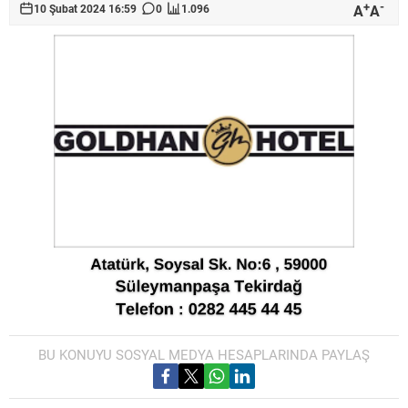
+
-
A
A
10 Şubat 2024 16:59
0
1.096
BU KONUYU SOSYAL MEDYA HESAPLARINDA PAYLAŞ