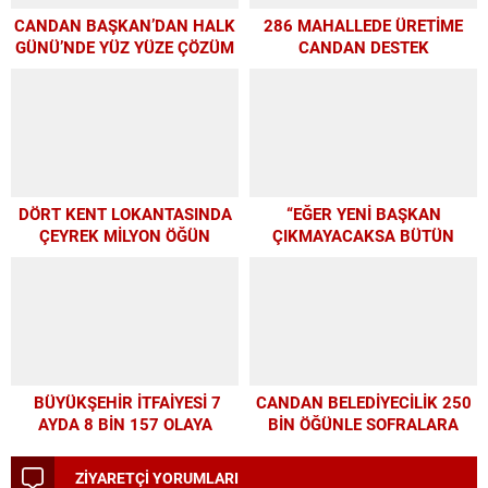
CANDAN BAŞKAN’DAN HALK
286 MAHALLEDE ÜRETİME
GÜNÜ’NDE YÜZ YÜZE ÇÖZÜM
CANDAN DESTEK
MESAİSİ
DÖRT KENT LOKANTASINDA
“EĞER YENİ BAŞKAN
ÇEYREK MİLYON ÖĞÜN
ÇIKMAYACAKSA BÜTÜN
PARAMIZI ALTYAPIYA
HARCAYALIM”
BÜYÜKŞEHİR İTFAİYESİ 7
CANDAN BELEDİYECİLİK 250
AYDA 8 BİN 157 OLAYA
BİN ÖĞÜNLE SOFRALARA
MÜDAHALE ETTİ
UMUT OLDU
ZİYARETÇİ YORUMLARI