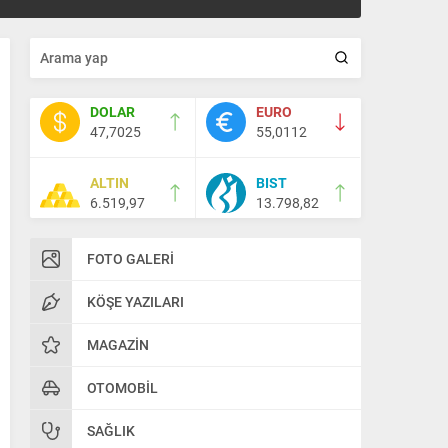
DOLAR
EURO
47,7025
55,0112
ALTIN
BIST
6.519,97
13.798,82
FOTO GALERI
KÖŞE YAZILARI
MAGAZIN
OTOMOBIL
SAĞLIK