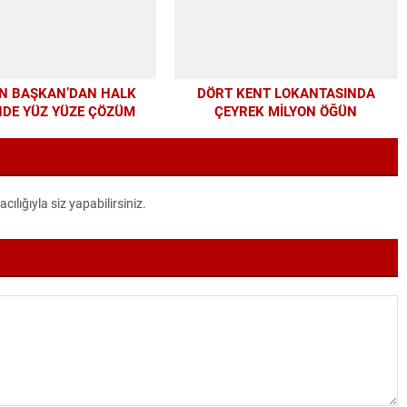
N BAŞKAN’DAN HALK
DÖRT KENT LOKANTASINDA
NDE YÜZ YÜZE ÇÖZÜM
ÇEYREK MİLYON ÖĞÜN
MESAİSİ
lığıyla siz yapabilirsiniz.