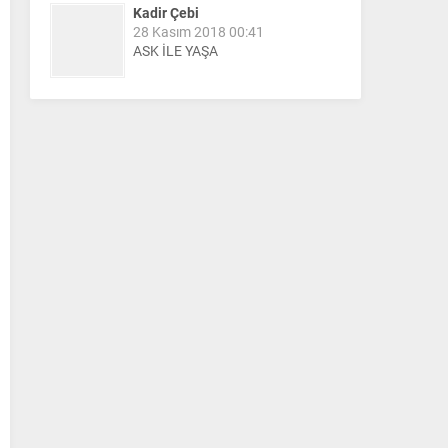
Kadir Çebi
28 Kasım 2018 00:41
ASK İLE YAŞA
Nail Kazanç
10 Mart 2023 21:36
HAYDİ TEKİRDAĞ MAÇA !!!!
Salih Canikli
5 Kasım 2024 19:54
TEKİRDAĞ İL EMNİYET
MÜDÜRÜMÜZE HAYIRLI OLSUN
ZİYARETİ.