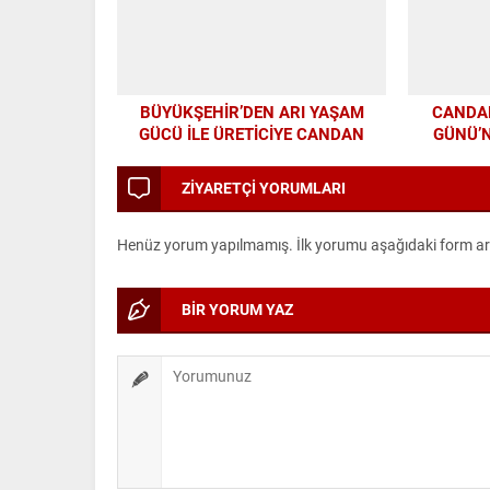
BÜYÜKŞEHİR’DEN ARI YAŞAM
CANDA
GÜCÜ İLE ÜRETİCİYE CANDAN
GÜNÜ’
DESTEK
ZİYARETÇİ YORUMLARI
Henüz yorum yapılmamış. İlk yorumu aşağıdaki form aracı
BİR YORUM YAZ