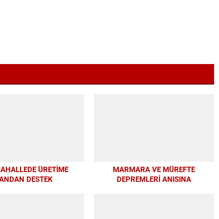
MAHALLEDE ÜRETİME
MARMARA VE MÜREFTE
ANDAN DESTEK
DEPREMLERİ ANISINA
BÜYÜKŞEHİR’DEN FARKINDALIK VE
EĞİTİM PROGRAMI