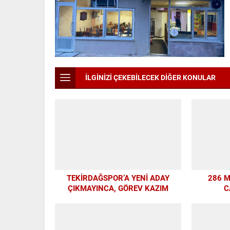
İLGİNİZİ ÇEKEBİLECEK DİĞER KONULAR
TEKİRDAĞSPOR’A YENİ ADAY
286 
ÇIKMAYINCA, GÖREV KAZIM
C
BAŞKAN’A KALDI