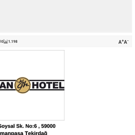
+
-
A
A
0
1.198