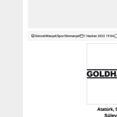
Güncel
/
Manşet
/
Spor
/
Sürmanşet
1 Haziran 2022 19:04