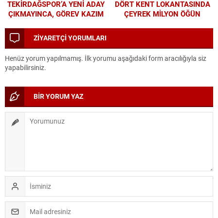
TEKİRDAĞSPOR’A YENİ ADAY
DÖRT KENT LOKANTASINDA
ÇIKMAYINCA, GÖREV KAZIM
ÇEYREK MİLYON ÖĞÜN
BAŞKAN’A KALDI
ZİYARETÇİ YORUMLARI
Henüz yorum yapılmamış. İlk yorumu aşağıdaki form aracılığıyla siz
yapabilirsiniz.
BİR YORUM YAZ