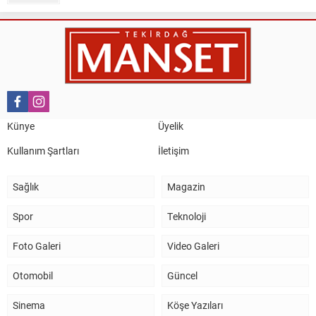
Nail Kazanç
10 Mart 2023 21:36
HAYDİ TEKİRDAĞ MAÇA !!!!
Salih Canikli
5 Kasım 2024 19:54
TEKİRDAĞ İL EMNİYET MÜDÜRÜMÜZE HAYIRLI OLSUN
Künye
Üyelik
ZİYARETİ.
Kullanım Şartları
İletişim
Sağlık
Magazin
Spor
Teknoloji
Foto Galeri
Video Galeri
Otomobil
Güncel
Sinema
Köşe Yazıları