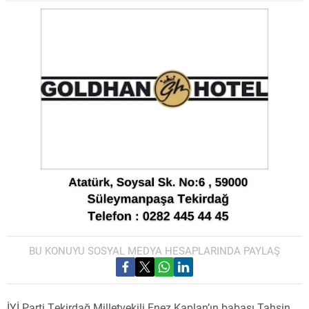
BU KONUYU SOSYAL MEDYA HESAPLARINDA PAYLAŞ
İYİ Parti Tekirdağ Milletvekili Enez Kaplan’ın babası Tahsin