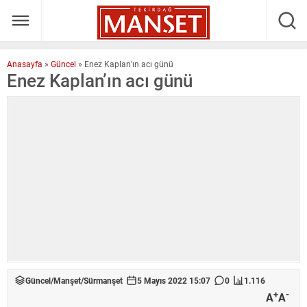
Anasayfa
»
Güncel
»
Enez Kaplan’ın acı günü
Enez Kaplan’ın acı günü
Güncel
/
Manşet
/
Sürmanşet
5 Mayıs 2022 15:07
0
1.116
+
-
A
A