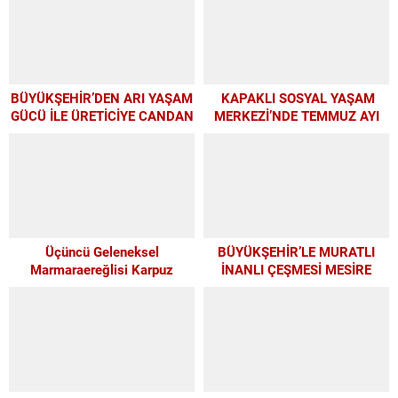
BÜYÜKŞEHİR’DEN ARI YAŞAM
KAPAKLI SOSYAL YAŞAM
GÜCÜ İLE ÜRETİCİYE CANDAN
MERKEZİ’NDE TEMMUZ AYI
DESTEK
ATÖLYELERİ YOĞUN İLGİ
GÖRDÜ
Üçüncü Geleneksel
BÜYÜKŞEHİR’LE MURATLI
Marmaraereğlisi Karpuz
İNANLI ÇEŞMESİ MESİRE
Festivali İçin Son 4 Gün
ALANI’NDA MODERN
DÖNÜŞÜM