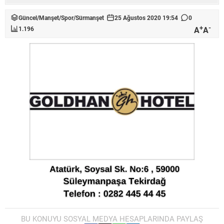
Güncel
/
Manşet
/
Spor
/
Sürmanşet
25 Ağustos 2020 19:54
0
+
-
A
A
1.196
BU KONUYU SOSYAL MEDYA HESAPLARINDA PAYLAŞ