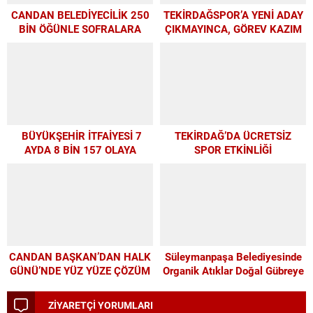
CANDAN BELEDİYECİLİK 250
TEKİRDAĞSPOR’A YENİ ADAY
BİN ÖĞÜNLE SOFRALARA
ÇIKMAYINCA, GÖREV KAZIM
UMUT OLDU
BAŞKAN’A KALDI
BÜYÜKŞEHİR İTFAİYESİ 7
TEKİRDAĞ’DA ÜCRETSİZ
AYDA 8 BİN 157 OLAYA
SPOR ETKİNLİĞİ
MÜDAHALE ETTİ
CANDAN BAŞKAN’DAN HALK
Süleymanpaşa Belediyesinde
GÜNÜ’NDE YÜZ YÜZE ÇÖZÜM
Organik Atıklar Doğal Gübreye
MESAİSİ
Dönüşüyor
ZİYARETÇİ YORUMLARI