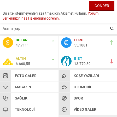
Bu site istenmeyenleri azaltmak için Akismet kullanır.
Yorum
verilerinizin nasıl işlendiğini öğrenin.
DOLAR
EURO
47,7111
55,1881
ALTIN
BIST
6.660,55
13.779,39
FOTO GALERI
KÖŞE YAZILARI
MAGAZIN
OTOMOBIL
SAĞLIK
SPOR
TEKNOLOJI
VIDEO GALERI