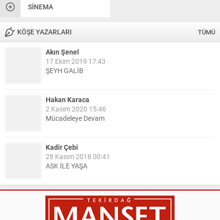
SINEMA
KÖŞE YAZARLARI
TÜMÜ
Akın Şenel
17 Ekim 2019 17:43
ŞEYH GALİB
Hakan Karaca
2 Kasım 2020 15:46
Mücadeleye Devam
Kadir Çebi
28 Kasım 2018 00:41
ASK İLE YAŞA
Nail Kazanç
10 Mart 2023 21:36
HAYDİ TEKİRDAĞ MAÇA !!!!