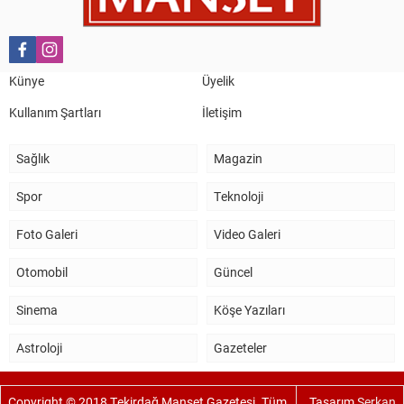
Salih Canikli
5 Kasım 2024 19:54
TEKİRDAĞ İL EMNİYET MÜDÜRÜMÜZE HAYIRLI OLSUN
Künye
Üyelik
ZİYARETİ.
Kullanım Şartları
İletişim
Sağlık
Magazin
Spor
Teknoloji
Foto Galeri
Video Galeri
Otomobil
Güncel
Sinema
Köşe Yazıları
Astroloji
Gazeteler
Copyright © 2018 Tekirdağ Manşet Gazetesi. Tüm
Tasarım
Serkan