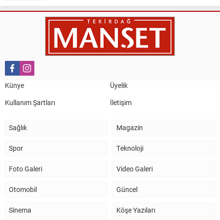
Nail Kazanç
10 Mart 2023 21:36
HAYDİ TEKİRDAĞ MAÇA !!!!
Salih Canikli
5 Kasım 2024 19:54
TEKİRDAĞ İL EMNİYET MÜDÜRÜMÜZE HAYIRLI OLSUN
Künye
Üyelik
ZİYARETİ.
Kullanım Şartları
İletişim
Sağlık
Magazin
Spor
Teknoloji
Foto Galeri
Video Galeri
Otomobil
Güncel
Sinema
Köşe Yazıları