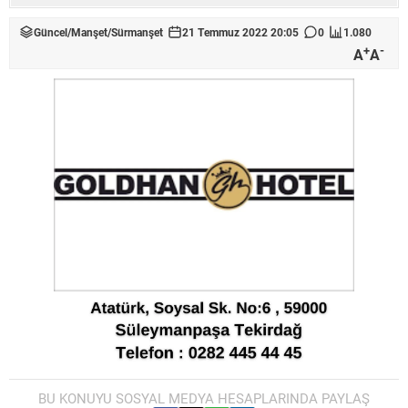
Güncel
/
Manşet
/
Sürmanşet
21 Temmuz 2022 20:05
0
1.080
+
-
A
A
BU KONUYU SOSYAL MEDYA HESAPLARINDA PAYLAŞ