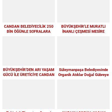
CANDAN BELEDİYECİLİK 250
BÜYÜKŞEHİR’LE MURATLI
BİN ÖĞÜNLE SOFRALARA
İNANLI ÇEŞMESİ MESİRE
UMUT OLDU
ALANI’NDA MODERN
DÖNÜŞÜM
BÜYÜKŞEHİR’DEN ARI YAŞAM
Süleymanpaşa Belediyesinde
GÜCÜ İLE ÜRETİCİYE CANDAN
Organik Atıklar Doğal Gübreye
DESTEK
Dönüşüyor