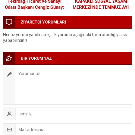
Tekirdağ Ticaret ve Sanayi
KAPAKLI SOSYAL YAŞAM
Odası Başkanı Cengiz Günay:
MERKEZİ’NDE TEMMUZ AYI
TEKİRDAĞSPOR’A ELİMİZDEN
ATÖLYELERİ YOĞUN İLGİ
GELEN DESTEĞİ VERİYORUZ
GÖRDÜ
ZİYARETÇİ YORUMLARI
Henüz yorum yapılmamış. İlk yorumu aşağıdaki form aracılığıyla siz
yapabilirsiniz.
BİR YORUM YAZ