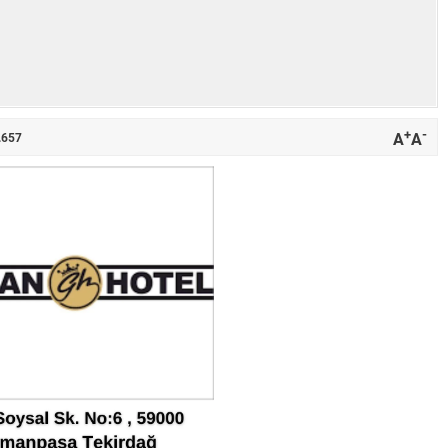
+
-
A
A
.657