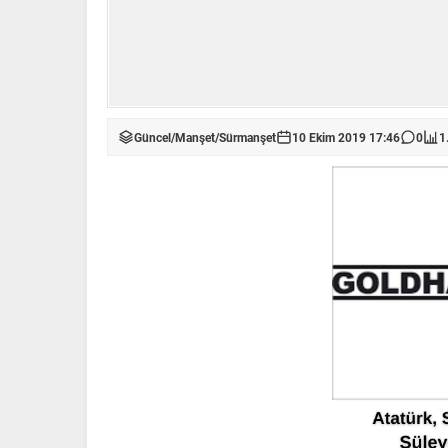
Güncel
/
Manşet
/
Sürmanşet
10 Ekim 2019 17:46
0
1