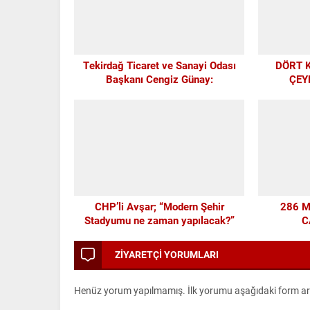
Tekirdağ Ticaret ve Sanayi Odası
DÖRT 
Başkanı Cengiz Günay:
ÇEY
TEKİRDAĞSPOR’A ELİMİZDEN
GELEN DESTEĞİ VERİYORUZ
CHP’li Avşar; “Modern Şehir
286 
Stadyumu ne zaman yapılacak?”
C
ZİYARETÇİ YORUMLARI
Henüz yorum yapılmamış. İlk yorumu aşağıdaki form aracı