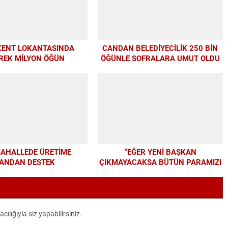
KENT LOKANTASINDA
CANDAN BELEDİYECİLİK 250 BİN
REK MİLYON ÖĞÜN
ÖĞÜNLE SOFRALARA UMUT OLDU
MAHALLEDE ÜRETİME
“EĞER YENİ BAŞKAN
ANDAN DESTEK
ÇIKMAYACAKSA BÜTÜN PARAMIZI
ALTYAPIYA HARCAYALIM”
lığıyla siz yapabilirsiniz.