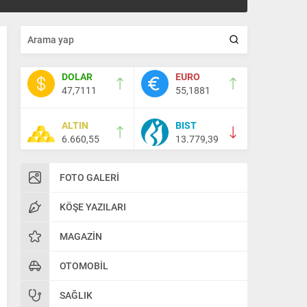
DOLAR
EURO
47,7111
55,1881
ALTIN
BIST
6.660,55
13.779,39
FOTO GALERI
KÖŞE YAZILARI
MAGAZIN
OTOMOBIL
SAĞLIK