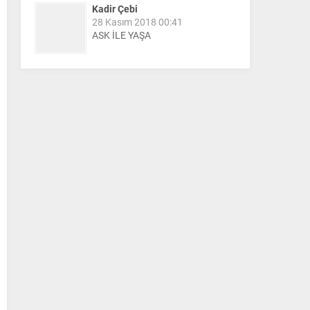
Kadir Çebi
28 Kasım 2018 00:41
ASK İLE YAŞA
Nail Kazanç
10 Mart 2023 21:36
HAYDİ TEKİRDAĞ MAÇA !!!!
Salih Canikli
5 Kasım 2024 19:54
TEKİRDAĞ İL EMNİYET
MÜDÜRÜMÜZE HAYIRLI OLSUN
ZİYARETİ.