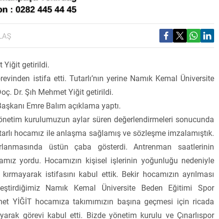
LAŞ
iğit getirildi.
revinden istifa etti. Tutarlı’nın yerine Namık Kemal Üniversite
. Dr. Şıh Mehmet Yiğit getirildi.
p Başkanı Emre Balım açıklama yaptı.
 Yönetim kurulumuzun aylar süren değerlendirmeleri sonucunda
Tutarlı hocamız ile anlaşma sağlamış ve sözleşme imzalamıştık.
ırlanmasında üstün çaba gösterdi. Antrenman saatlerinin
mız yordu. Hocamızın kişisel işlerinin yoğunluğu nedeniyle
ı kırmayarak istifasını kabul ettik. Bekir hocamızın ayrılması
eştirdiğimiz Namık Kemal Üniversite Beden Eğitimi Spor
et YİĞİT hocamıza takımımızın başına geçmesi için ricada
rak görevi kabul etti. Bizde yönetim kurulu ve Çınarlıspor