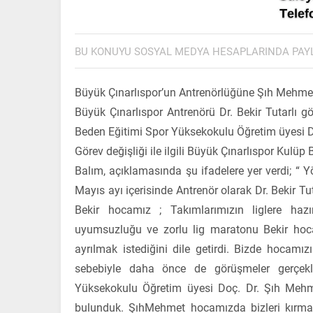
BU KONUYU SOSYAL MEDYA HESAPLARINDA PAY
Büyük Çınarlıspor’un Antrenörlüğüne Şıh Mehmet Y
Büyük Çınarlıspor Antrenörü Dr. Bekir Tutarlı gö
Beden Eğitimi Spor Yüksekokulu Öğretim üyesi Doç
Görev değişliği ile ilgili Büyük Çınarlıspor Kulü
Balım, açıklamasında şu ifadelere yer verdi; “
Mayıs ayı içerisinde Antrenör olarak Dr. Bekir 
Bekir hocamız ; Takımlarımızın liglere haz
uyumsuzluğu ve zorlu lig maratonu Bekir hoca
ayrılmak istediğini dile getirdi. Bizde hocamız
sebebiyle daha önce de görüşmeler gerçekl
Yüksekokulu Öğretim üyesi Doç. Dr. Şıh Mehm
bulunduk. ŞıhMehmet hocamızda bizleri kırmaya