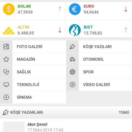
DOLAR
EURO
47,5939
54,9646
ALTIN
BIST
6.488,95
13.798,82
FOTO GALERI
KÖŞE YAZILARI
MAGAZIN
OTOMOBIL
SAĞLIK
SPOR
TEKNOLOJI
VIDEO GALERI
SINEMA
KÖŞE YAZARLARI
TÜMÜ
Akın Şenel
17 Ekim 2019 17:43