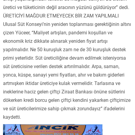
üretici ve tüketicinin değil aracının yüzünü güldürüyor” dedi.
ÜRETİCİYİ MAĞDUR ETMEYECEK BİR ZAM YAPILMALI
Ulusal Süt Konseyi’nin yeniden toplanması gerektiğinin altını
çizen Yüceer, “Maliyet artışları, pandemi koşulları ve
ekonomik kriz dikkate alınarak yeniden fiyat artışı
yapılmalıdır. Ne 50 kuruşluk zam ne de 30 kuruşluk destek
primi yeterlidir. Süt üreticiliğine devam edilmek isteniyorsa
süt üreticisine verilen destek artırılmalıdır. Arpa, saman,
yonca, küspe, sanayi yemi fiyatları, ahır ve bakım giderleri
artmışken iktidar üreticiye kulak vermelidir. Tarlasına ve
ineklerine haciz gelen çiftçi Ziraat Bankası önüne sütlerini
dökerken kredi borcu gelen çiftçi kendini yakarken çiftçimize
ve süt üreticilerimize sahip çıkmak zorundayız” ifadelerini
kaydetti.