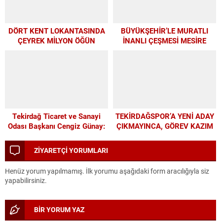
DÖRT KENT LOKANTASINDA
BÜYÜKŞEHİR’LE MURATLI
ÇEYREK MİLYON ÖĞÜN
İNANLI ÇEŞMESİ MESİRE
ALANI’NDA MODERN
DÖNÜŞÜM
Tekirdağ Ticaret ve Sanayi
TEKİRDAĞSPOR’A YENİ ADAY
Odası Başkanı Cengiz Günay:
ÇIKMAYINCA, GÖREV KAZIM
TEKİRDAĞSPOR’A ELİMİZDEN
BAŞKAN’A KALDI
GELEN DESTEĞİ VERİYORUZ
ZİYARETÇİ YORUMLARI
Henüz yorum yapılmamış. İlk yorumu aşağıdaki form aracılığıyla siz
yapabilirsiniz.
BİR YORUM YAZ