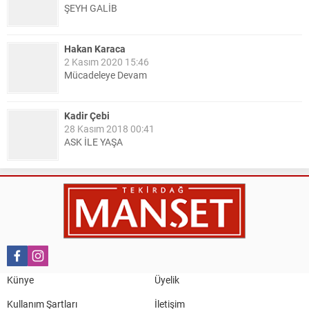
ŞEYH GALİB
Hakan Karaca
2 Kasım 2020 15:46
Mücadeleye Devam
Kadir Çebi
28 Kasım 2018 00:41
ASK İLE YAŞA
Nail Kazanç
10 Mart 2023 21:36
HAYDİ TEKİRDAĞ MAÇA !!!!
Salih Canikli
5 Kasım 2024 19:54
TEKİRDAĞ İL EMNİYET MÜDÜRÜMÜZE HAYIRLI OLSUN
Künye
Üyelik
ZİYARETİ.
Kullanım Şartları
İletişim