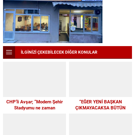
İLGİNİZİ ÇEKEBİLECEK DİĞER KONULAR
CHP’li Avşar; “Modern Şehir
“EĞER YENİ BAŞKAN
Stadyumu ne zaman
ÇIKMAYACAKSA BÜTÜN
yapılacak?”
PARAMIZI ALTYAPIYA
HARCAYALIM”