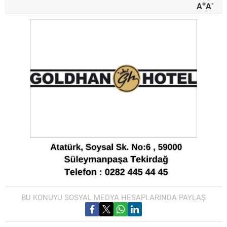
+
-
A
A
BU KONUYU SOSYAL MEDYA HESAPLARINDA PAYLAŞ