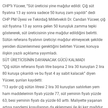
CHP’li Yüceer, “Süt üreticisi yine mağdur edildi: Çiğ süt
fiyatına 13 ay sonra sadece 50 kuruş zam yapıldı” dedi
CHP PM Üyesi ve Tekirdağ Milletvekili Dr. Candan Yüceer, çiğ
süt fiyatına 13 ay sonra gelen 50 kuruşluk zamma tepki
göstererek, süt üreticisinin yine mağdur edildiğini belirtti.
Sütün referans fiyatının üreticiyi mağdur etmeyecek şekilde
yeniden düzenlenmesi gerektiğini belirten Yüceer, konuya
ilişkin yazılı açıklama yayımladı.
SÜT ÜRETİCİSİNİN DAYANACAK GÜCÜ KALMADI
“Çiğ sütün referans fiyatı litre başına 2 lira 30 kuruştan 2 lira
80 kuruşa çıkarıldı ve bu fiyat 4 ay sabit kalacak” diyen
Yüceer, şunları kaydetti:
“13 aydır çiğ sütün litresi 2 lira 30 kuruştan satılırken yem
ham maddelerinin fiyatı yüzde 77, süt yeminin fiyatı yüzde
63, besi yeminin fiyatı da yüzde 60 arttı. Maliyette yaşanan
artışa pandemi koşullarının da eklenmesi ile iki kez mağdur