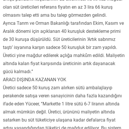
olan süt üreticileri referans fiyatın en az 3 lira 66 kuruş
olmasını talep etti ama bu talep görmezden gelindi.
Ayrıca Tarım ve Orman Bakanlığı tarafından Ekim, Kasım ve
Aralık dönemi için açıklanan 40 kuruşluk destekleme primi
de 30 kuruşa düşürüldü. Süt üreticilerinin ‘Artık sabrımız
taştı’ isyanına karşın sadece 50 kuruşluk bir zam yapıldı.
Üretici yine mağdur edilerek açlığa mahkûm edildi. Maliyetin
altında kalan fiyat karşısında üreticinin artık dayanacak
gücü kalmadı.”
ARACI DIŞINDA KAZANAN YOK
Üretici sadece 50 kuruş zam alırken sütü ambalajlayıp
perakende satışa veren sanayicinin daha fazla kazandığını
ifade eden Yüceer, “Markette 1 litre sütü 6-7 liranın altında
almak mümkün değil. Üretici, ürününü maliyetin altında
satarken bu süt tüketiciye ulaşana kadar defalarca fiyat
artışı yaşandığından tüketici de mağdur ediliyor. Bu sistem