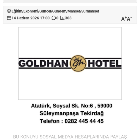
Eğitim
/
Ekonomi
/
Güncel
/
Gündem
/
Manşet
/
Sürmanşet
+
-
A
A
14 Haziran 2026 17:00
0
303
BU KONUYU SOSYAL MEDYA HESAPLARINDA PAYLAŞ