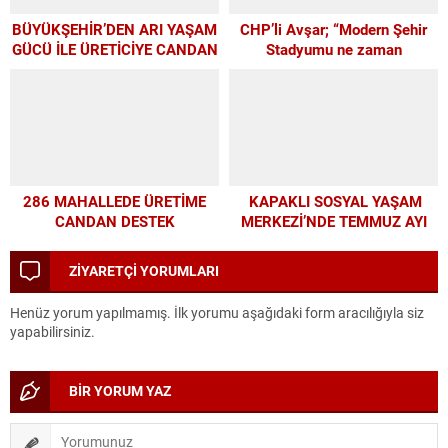
BÜYÜKŞEHİR’DEN ARI YAŞAM
CHP’li Avşar; “Modern Şehir
GÜCÜ İLE ÜRETİCİYE CANDAN
Stadyumu ne zaman
DESTEK
yapılacak?”
286 MAHALLEDE ÜRETİME
KAPAKLI SOSYAL YAŞAM
CANDAN DESTEK
MERKEZİ’NDE TEMMUZ AYI
ATÖLYELERİ YOĞUN İLGİ
GÖRDÜ
ZİYARETÇİ YORUMLARI
Henüz yorum yapılmamış. İlk yorumu aşağıdaki form aracılığıyla siz
yapabilirsiniz.
BİR YORUM YAZ