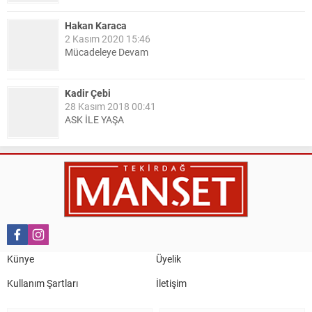
Hakan Karaca
2 Kasım 2020 15:46
Mücadeleye Devam
Kadir Çebi
28 Kasım 2018 00:41
ASK İLE YAŞA
Nail Kazanç
10 Mart 2023 21:36
HAYDİ TEKİRDAĞ MAÇA !!!!
Salih Canikli
5 Kasım 2024 19:54
TEKİRDAĞ İL EMNİYET MÜDÜRÜMÜZE HAYIRLI OLSUN
Künye
Üyelik
ZİYARETİ.
Kullanım Şartları
İletişim