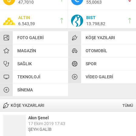
47,7010
55,0063
ALTIN
BIST
6.543,59
13.798,82
FOTO GALERI
KÖŞE YAZILARI
MAGAZIN
OTOMOBIL
SAĞLIK
SPOR
TEKNOLOJI
VIDEO GALERI
SINEMA
KÖŞE YAZARLARI
TÜMÜ
Akın Şenel
17 Ekim 2019 17:43
ŞEYH GALİB