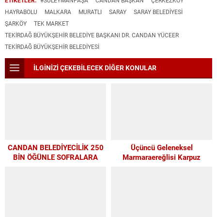
HAYRABOLU
MALKARA
MURATLI
SARAY
SARAY BELEDIYESI
ŞARKÖY
TEK MARKET
TEKIRDAĞ BÜYÜKŞEHIR BELEDIYE BAŞKANI DR. CANDAN YÜCEER
TEKIRDAĞ BÜYÜKŞEHIR BELEDIYESI
İLGİNİZİ ÇEKEBİLECEK DİĞER KONULAR
CANDAN BELEDİYECİLİK 250
Üçüncü Geleneksel
BİN ÖĞÜNLE SOFRALARA
Marmaraereğlisi Karpuz
UMUT OLDU
Festivali İçin Son 4 Gün