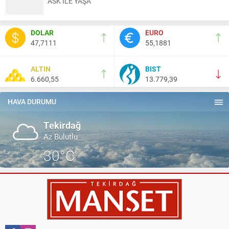
ASK İLE YAŞA
Nail Kazanç
DOLAR
EURO
10 Mart 2023 21:36
47,7111
55,1881
HAYDİ TEKİRDAĞ MAÇA !!!!
ALTIN
BIST
6.660,55
13.779,39
Salih Canikli
5 Kasım 2024 19:54
TEKİRDAĞ İL EMNİYET MÜDÜRÜMÜZE HAYIRLI OLSUN
HAVA DURUMU
ZİYARETİ.
Tekirdağ
Az Bulutlu
30°C