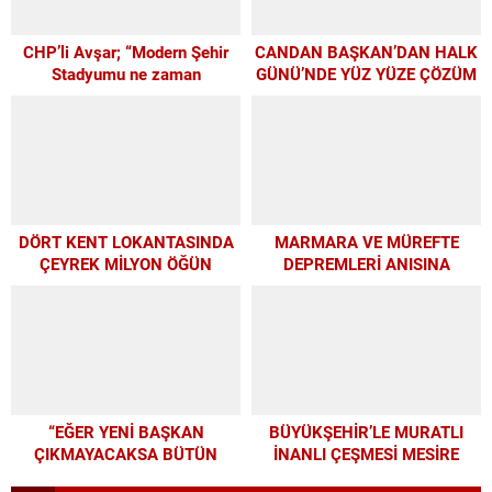
CHP’li Avşar; “Modern Şehir
CANDAN BAŞKAN’DAN HALK
Stadyumu ne zaman
GÜNÜ’NDE YÜZ YÜZE ÇÖZÜM
yapılacak?”
MESAİSİ
DÖRT KENT LOKANTASINDA
MARMARA VE MÜREFTE
ÇEYREK MİLYON ÖĞÜN
DEPREMLERİ ANISINA
BÜYÜKŞEHİR’DEN
FARKINDALIK VE EĞİTİM
PROGRAMI
“EĞER YENİ BAŞKAN
BÜYÜKŞEHİR’LE MURATLI
ÇIKMAYACAKSA BÜTÜN
İNANLI ÇEŞMESİ MESİRE
PARAMIZI ALTYAPIYA
ALANI’NDA MODERN