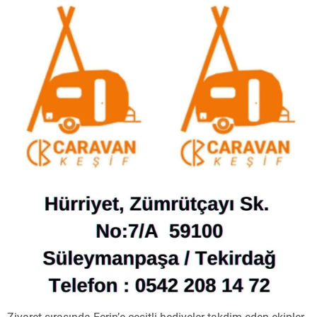
Ziyaret sırasında Ecrin’e çeşitli hediyeler takdim eden ekipler,