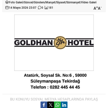
Foto Galeri
/
Güncel
/
Gündem
/
Manşet
/
Siyaset
/
Sürmanşet
/
Video Galeri
+
-
A
A
14 Mayıs 2026 23:07
0
181
BU KONUYU SOSYAL MEDYA HESAPLARINDA PAYLAŞ