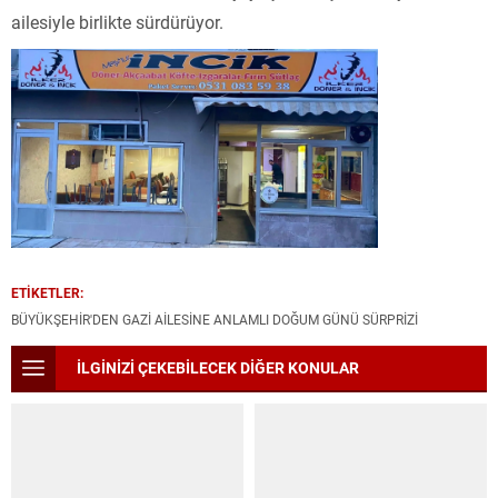
ailesiyle birlikte sürdürüyor.
ETİKETLER:
BÜYÜKŞEHİR'DEN GAZİ AİLESİNE ANLAMLI DOĞUM GÜNÜ SÜRPRİZİ
İLGİNİZİ ÇEKEBİLECEK DİĞER KONULAR