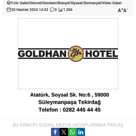
Foto Galeri
/
Güncel
/
Gündem
/
Manşet
/
Siyaset
/
Sürmanşet
/
Video Galeri
+
-
A
A
20 Haziran 2024 14:42
0
1.286
BU KONUYU SOSYAL MEDYA HESAPLARINDA PAYLAŞ