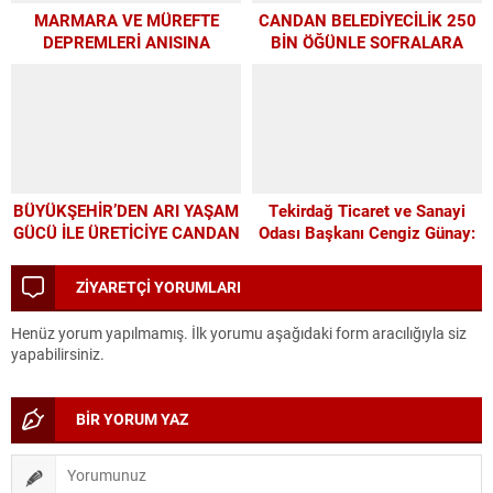
MARMARA VE MÜREFTE
CANDAN BELEDİYECİLİK 250
DEPREMLERİ ANISINA
BİN ÖĞÜNLE SOFRALARA
BÜYÜKŞEHİR’DEN
UMUT OLDU
FARKINDALIK VE EĞİTİM
PROGRAMI
BÜYÜKŞEHİR’DEN ARI YAŞAM
Tekirdağ Ticaret ve Sanayi
GÜCÜ İLE ÜRETİCİYE CANDAN
Odası Başkanı Cengiz Günay:
DESTEK
TEKİRDAĞSPOR’A ELİMİZDEN
GELEN DESTEĞİ VERİYORUZ
ZİYARETÇİ YORUMLARI
Henüz yorum yapılmamış. İlk yorumu aşağıdaki form aracılığıyla siz
yapabilirsiniz.
BİR YORUM YAZ