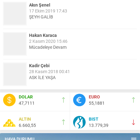
Akın Şenel
17 Ekim 2019 17:43
ŞEYH GALİB
Hakan Karaca
2 Kasım 2020 15:46
Mücadeleye Devam
Kadir Çebi
28 Kasım 2018 00:41
ASK İLE YAŞA
Nail Kazanç
DOLAR
EURO
10 Mart 2023 21:36
47,7111
55,1881
HAYDİ TEKİRDAĞ MAÇA !!!!
ALTIN
BIST
6.660,55
13.779,39
Salih Canikli
5 Kasım 2024 19:54
TEKİRDAĞ İL EMNİYET MÜDÜRÜMÜZE HAYIRLI OLSUN
HAVA DURUMU