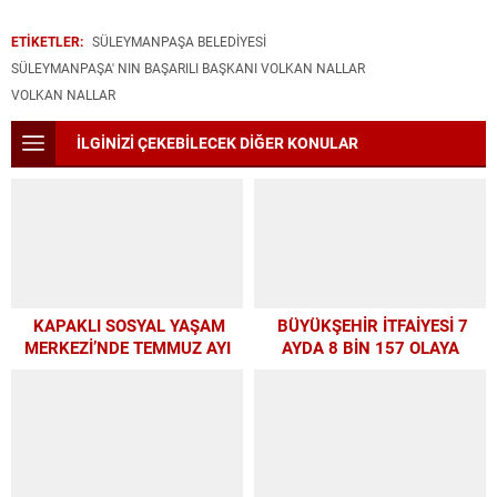
ETİKETLER:
SÜLEYMANPAŞA BELEDIYESI
SÜLEYMANPAŞA' NIN BAŞARILI BAŞKANI VOLKAN NALLAR
VOLKAN NALLAR
İLGİNİZİ ÇEKEBİLECEK DİĞER KONULAR
KAPAKLI SOSYAL YAŞAM
BÜYÜKŞEHİR İTFAİYESİ 7
MERKEZİ’NDE TEMMUZ AYI
AYDA 8 BİN 157 OLAYA
ATÖLYELERİ YOĞUN İLGİ
MÜDAHALE ETTİ
GÖRDÜ