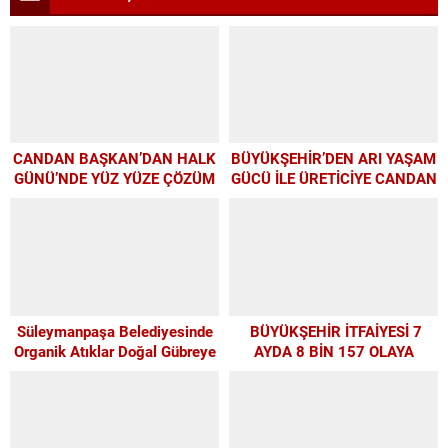
CANDAN BAŞKAN’DAN HALK
BÜYÜKŞEHİR’DEN ARI YAŞAM
GÜNÜ’NDE YÜZ YÜZE ÇÖZÜM
GÜCÜ İLE ÜRETİCİYE CANDAN
MESAİSİ
DESTEK
Süleymanpaşa Belediyesinde
BÜYÜKŞEHİR İTFAİYESİ 7
Organik Atıklar Doğal Gübreye
AYDA 8 BİN 157 OLAYA
Dönüşüyor
MÜDAHALE ETTİ