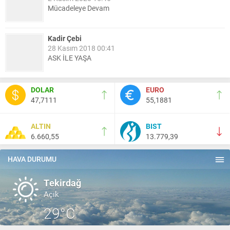
Mücadeleye Devam
Kadir Çebi
28 Kasım 2018 00:41
ASK İLE YAŞA
Nail Kazanç
DOLAR
EURO
10 Mart 2023 21:36
47,7111
55,1881
HAYDİ TEKİRDAĞ MAÇA !!!!
ALTIN
BIST
6.660,55
13.779,39
Salih Canikli
5 Kasım 2024 19:54
TEKİRDAĞ İL EMNİYET MÜDÜRÜMÜZE HAYIRLI OLSUN
HAVA DURUMU
ZİYARETİ.
Tekirdağ
Açık
29°C