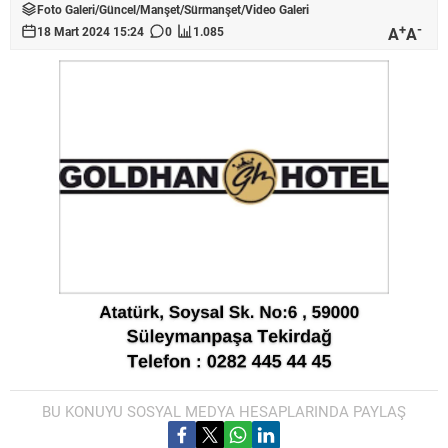
Foto Galeri
/
Güncel
/
Manşet
/
Sürmanşet
/
Video Galeri
+
-
A
A
18 Mart 2024 15:24
0
1.085
BU KONUYU SOSYAL MEDYA HESAPLARINDA PAYLAŞ