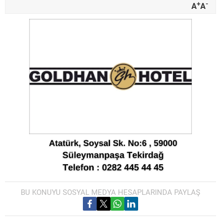
+
-
A
A
BU KONUYU SOSYAL MEDYA HESAPLARINDA PAYLAŞ