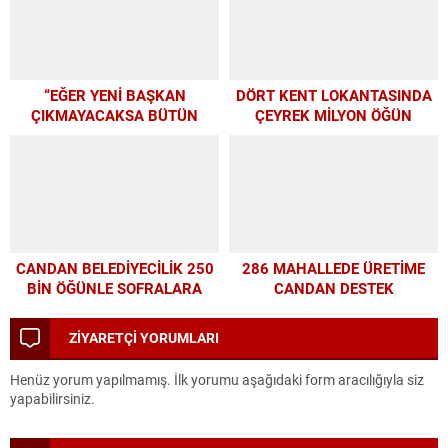
PROGRAMI
“EĞER YENİ BAŞKAN
DÖRT KENT LOKANTASINDA
ÇIKMAYACAKSA BÜTÜN
ÇEYREK MİLYON ÖĞÜN
PARAMIZI ALTYAPIYA
HARCAYALIM”
CANDAN BELEDİYECİLİK 250
286 MAHALLEDE ÜRETİME
BİN ÖĞÜNLE SOFRALARA
CANDAN DESTEK
UMUT OLDU
ZİYARETÇİ YORUMLARI
Henüz yorum yapılmamış. İlk yorumu aşağıdaki form aracılığıyla siz
yapabilirsiniz.