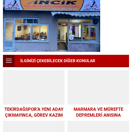
İLGİNİZİ ÇEKEBİLECEK DİĞER KONULAR
TEKİRDAĞSPOR’A YENİ ADAY
MARMARA VE MÜREFTE
ÇIKMAYINCA, GÖREV KAZIM
DEPREMLERİ ANISINA
BAŞKAN’A KALDI
BÜYÜKŞEHİR’DEN
FARKINDALIK VE EĞİTİM