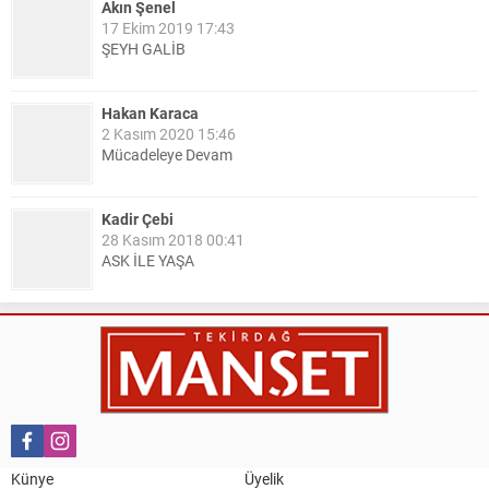
Akın Şenel
17 Ekim 2019 17:43
ŞEYH GALİB
Hakan Karaca
2 Kasım 2020 15:46
Mücadeleye Devam
Kadir Çebi
28 Kasım 2018 00:41
ASK İLE YAŞA
Nail Kazanç
10 Mart 2023 21:36
HAYDİ TEKİRDAĞ MAÇA !!!!
Salih Canikli
5 Kasım 2024 19:54
TEKİRDAĞ İL EMNİYET MÜDÜRÜMÜZE HAYIRLI OLSUN
Künye
Üyelik