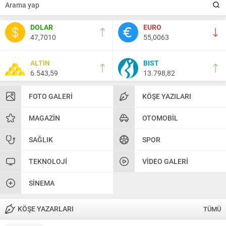
DOLAR
EURO
47,7010
55,0063
ALTIN
BIST
6.543,59
13.798,82
FOTO GALERI
KÖŞE YAZILARI
MAGAZIN
OTOMOBIL
SAĞLIK
SPOR
TEKNOLOJI
VIDEO GALERI
SINEMA
KÖŞE YAZARLARI
TÜMÜ