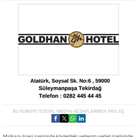
BU KONUYU SOSYAL MEDYA HESAPLARINDA PAYLAŞ
Malkara ilçesi içerisinde köylerdeki yerleşim yerleri içerisinde