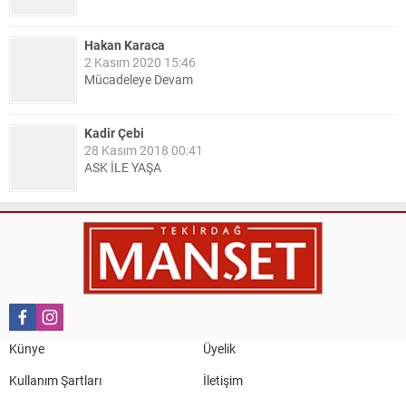
Hakan Karaca
2 Kasım 2020 15:46
Mücadeleye Devam
Kadir Çebi
28 Kasım 2018 00:41
ASK İLE YAŞA
Nail Kazanç
10 Mart 2023 21:36
HAYDİ TEKİRDAĞ MAÇA !!!!
Salih Canikli
5 Kasım 2024 19:54
TEKİRDAĞ İL EMNİYET MÜDÜRÜMÜZE HAYIRLI OLSUN
Künye
Üyelik
ZİYARETİ.
Kullanım Şartları
İletişim