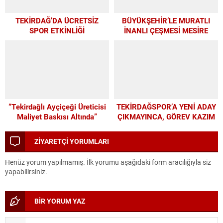
TEKİRDAĞ’DA ÜCRETSİZ
BÜYÜKŞEHİR’LE MURATLI
SPOR ETKİNLİĞİ
İNANLI ÇEŞMESİ MESİRE
ALANI’NDA MODERN
DÖNÜŞÜM
“Tekirdağlı Ayçiçeği Üreticisi
TEKİRDAĞSPOR’A YENİ ADAY
Maliyet Baskısı Altında”
ÇIKMAYINCA, GÖREV KAZIM
BAŞKAN’A KALDI
ZİYARETÇİ YORUMLARI
Henüz yorum yapılmamış. İlk yorumu aşağıdaki form aracılığıyla siz
yapabilirsiniz.
BİR YORUM YAZ