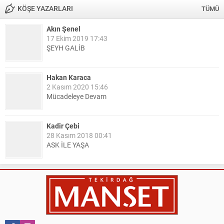
KÖŞE YAZARLARI
TÜMÜ
Akın Şenel
17 Ekim 2019 17:43
ŞEYH GALİB
Hakan Karaca
2 Kasım 2020 15:46
Mücadeleye Devam
Kadir Çebi
28 Kasım 2018 00:41
ASK İLE YAŞA
Nail Kazanç
10 Mart 2023 21:36
HAYDİ TEKİRDAĞ MAÇA !!!!
Salih Canikli