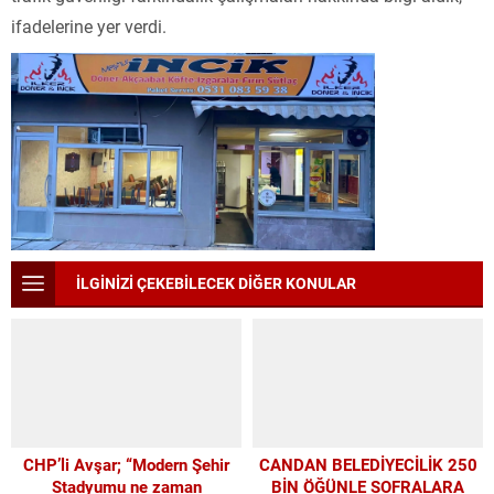
ifadelerine yer verdi.
İLGİNİZİ ÇEKEBİLECEK DİĞER KONULAR
CHP’li Avşar; “Modern Şehir
CANDAN BELEDİYECİLİK 250
Stadyumu ne zaman
BİN ÖĞÜNLE SOFRALARA