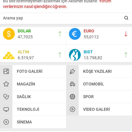
Bu site istenmeyenleri azaltmak için Akismet kullanır.
Yorum
verilerinizin nasıl işlendiğini öğrenin.
DOLAR
EURO
47,7025
55,0112
ALTIN
BIST
6.519,97
13.798,82
FOTO GALERI
KÖŞE YAZILARI
MAGAZIN
OTOMOBIL
SAĞLIK
SPOR
TEKNOLOJI
VIDEO GALERI
SINEMA