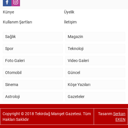
5 Kasım 2024 19:54
TEKİRDAĞ İL EMNİYET MÜDÜRÜMÜZE HAYIRLI OLSUN
Künye
Üyelik
ZİYARETİ.
Kullanım Şartları
İletişim
Sağlık
Magazin
Spor
Teknoloji
Foto Galeri
Video Galeri
Otomobil
Güncel
Sinema
Köşe Yazıları
Astroloji
Gazeteler
Copyright © 2018 Tekirdağ Manşet Gazetesi. Tüm
Tasarım
Serkan
Hakları Saklıdır
EKEN