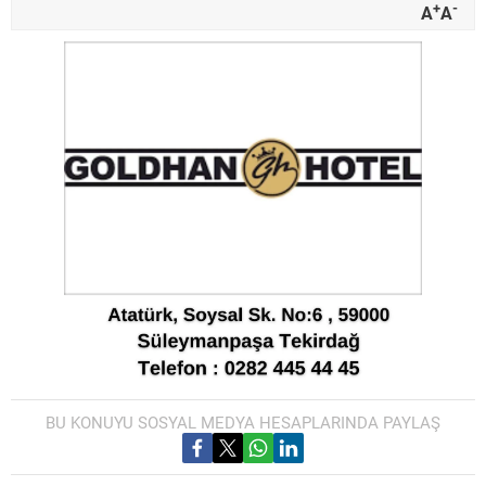
+
-
A
A
BU KONUYU SOSYAL MEDYA HESAPLARINDA PAYLAŞ