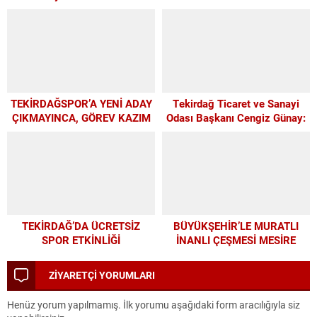
yapılacak?”
UMUT OLDU
TEKİRDAĞSPOR’A YENİ ADAY
Tekirdağ Ticaret ve Sanayi
ÇIKMAYINCA, GÖREV KAZIM
Odası Başkanı Cengiz Günay:
BAŞKAN’A KALDI
TEKİRDAĞSPOR’A ELİMİZDEN
GELEN DESTEĞİ VERİYORUZ
TEKİRDAĞ’DA ÜCRETSİZ
BÜYÜKŞEHİR’LE MURATLI
SPOR ETKİNLİĞİ
İNANLI ÇEŞMESİ MESİRE
ALANI’NDA MODERN
DÖNÜŞÜM
ZİYARETÇİ YORUMLARI
Henüz yorum yapılmamış. İlk yorumu aşağıdaki form aracılığıyla siz