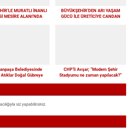
İR’LE MURATLI İNANLI
BÜYÜKŞEHİR’DEN ARI YAŞAM
İ MESİRE ALANI’NDA
GÜCÜ İLE ÜRETİCİYE CANDAN
DERN DÖNÜŞÜM
DESTEK
anpaşa Belediyesinde
CHP’li Avşar; “Modern Şehir
 Atıklar Doğal Gübreye
Stadyumu ne zaman yapılacak?”
Dönüşüyor
lığıyla siz yapabilirsiniz.