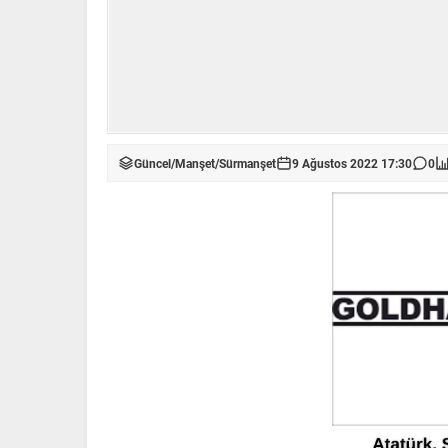
Güncel
/
Manşet
/
Sürmanşet
9 Ağustos 2022 17:30
0