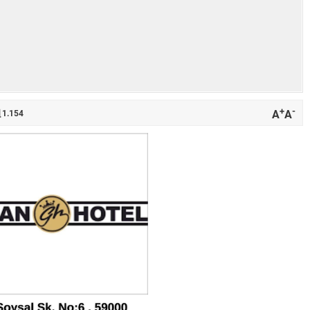
+
-
A
A
1.154