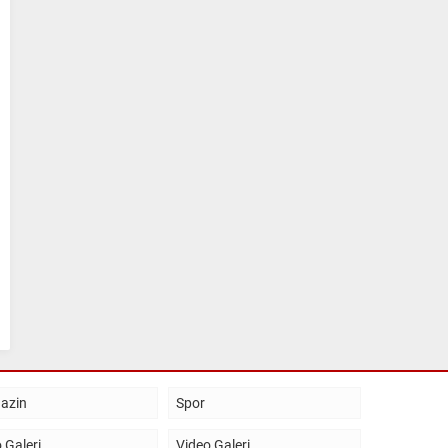
azin
Spor
 Galeri
Video Galeri