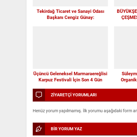
Tekirdağ Ticaret ve Sanayi Odası
BÜYÜKŞEH
Başkanı Cengiz Günay:
ÇEŞMES
TEKİRDAĞSPOR’A ELİMİZDEN
MO
GELEN DESTEĞİ VERİYORUZ
Üçüncü Geleneksel Marmaraereğlisi
Süleym
Karpuz Festivali İçin Son 4 Gün
Organik
ZİYARETÇİ YORUMLARI
Henüz yorum yapılmamış. İlk yorumu aşağıdaki form aracı
BİR YORUM YAZ