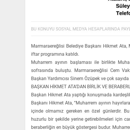
BU KONUYU SOSYAL MEDYA HESAPLARINDA PAY
Marmaraereğlisi Belediye Başkanı Hikmet Ata,
iftar programına katıldı.
Muharrem ayının başlaması ile birlikte Muha
sofrasında buluştu. Marmaraereğlisi Cem Vakf
Başkan Yardımcısı Sinem Özüpek ve çok sayıda v
BAŞKAN HİKMET ATA’DAN BİRLİK VE BERABER
Başkan Hikmet Ata yaptığı konuşmada kardeşlik, 
Başkanı Hikmet Ata, “Muharrem ayının hayırlara v
içinde olmamız gereken en özel günlerdir. Bu 
huzurlu bir şekilde yerine getirebilmeleri için c
beraberliğin en büyük göstergesi budur. Muharre