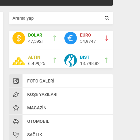
DOLAR
EURO
47,5921
54,9747
ALTIN
BIST
6.499,25
13.798,82
FOTO GALERI
KÖŞE YAZILARI
MAGAZIN
OTOMOBIL
SAĞLIK