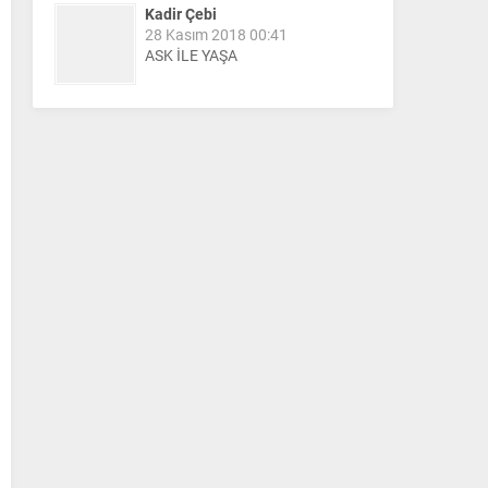
Kadir Çebi
28 Kasım 2018 00:41
ASK İLE YAŞA
Nail Kazanç
10 Mart 2023 21:36
HAYDİ TEKİRDAĞ MAÇA !!!!
Salih Canikli
5 Kasım 2024 19:54
TEKİRDAĞ İL EMNİYET
MÜDÜRÜMÜZE HAYIRLI OLSUN
ZİYARETİ.