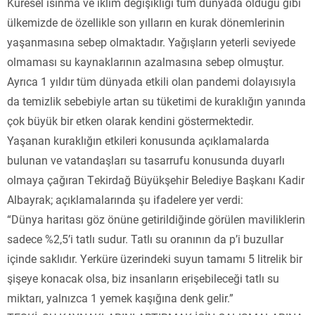
Küresel ısınma ve iklim değişikliği tüm dünyada olduğu gibi
ülkemizde de özellikle son yılların en kurak dönemlerinin
yaşanmasına sebep olmaktadır. Yağışların yeterli seviyede
olmaması su kaynaklarının azalmasına sebep olmuştur.
Ayrıca 1 yıldır tüm dünyada etkili olan pandemi dolayısıyla
da temizlik sebebiyle artan su tüketimi de kuraklığın yanında
çok büyük bir etken olarak kendini göstermektedir.
Yaşanan kuraklığın etkileri konusunda açıklamalarda
bulunan ve vatandaşları su tasarrufu konusunda duyarlı
olmaya çağıran Tekirdağ Büyükşehir Belediye Başkanı Kadir
Albayrak; açıklamalarında şu ifadelere yer verdi:
“Dünya haritası göz önüne getirildiğinde görülen maviliklerin
sadece %2,5’i tatlı sudur. Tatlı su oranının da p’i buzullar
içinde saklıdır. Yerküre üzerindeki suyun tamamı 5 litrelik bir
şişeye konacak olsa, biz insanların erişebileceği tatlı su
miktarı, yalnızca 1 yemek kaşığına denk gelir.”