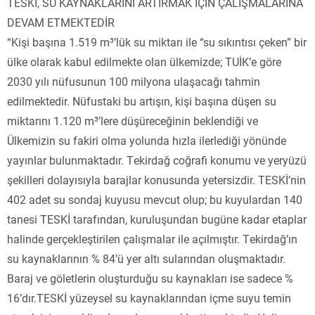
TESKİ, SU KAYNAKLARINI ARTIRMAK İÇİN ÇALIŞMALARINA
DEVAM ETMEKTEDİR
“Kişi başına 1.519 m³’lük su miktarı ile “su sıkıntısı çeken” bir
ülke olarak kabul edilmekte olan ülkemizde; TUİK’e göre
2030 yılı nüfusunun 100 milyona ulaşacağı tahmin
edilmektedir. Nüfustaki bu artışın, kişi başına düşen su
miktarını 1.120 m³’lere düşüreceğinin beklendiği ve
Ülkemizin su fakiri olma yolunda hızla ilerlediği yönünde
yayınlar bulunmaktadır. Tekirdağ coğrafi konumu ve yeryüzü
şekilleri dolayısıyla barajlar konusunda yetersizdir. TESKİ’nin
402 adet su sondaj kuyusu mevcut olup; bu kuyulardan 140
tanesi TESKİ tarafından, kuruluşundan bugüne kadar etaplar
halinde gerçekleştirilen çalışmalar ile açılmıştır. Tekirdağ’ın
su kaynaklarının % 84’ü yer altı sularından oluşmaktadır.
Baraj ve göletlerin oluşturduğu su kaynakları ise sadece %
16’dır.TESKİ yüzeysel su kaynaklarından içme suyu temin