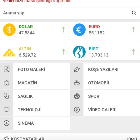
verilerinizin nasıl işlendiğini öğrenin.
DOLAR
EURO
47,5844
55,1152
ALTIN
BIST
6.529,72
13.703,13
FOTO GALERI
KÖŞE YAZILARI
MAGAZIN
OTOMOBIL
SAĞLIK
SPOR
TEKNOLOJI
VIDEO GALERI
SINEMA
KÖŞE YAZARLARI
TÜMÜ