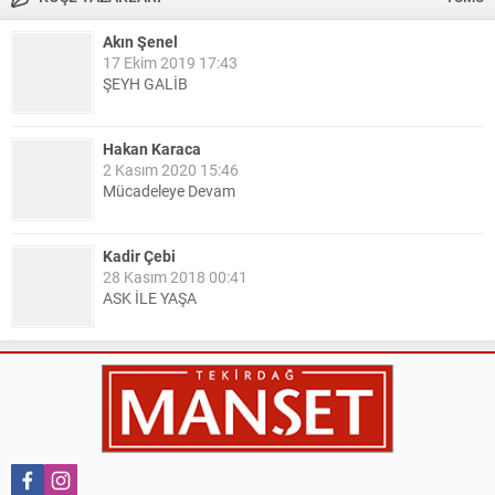
Akın Şenel
17 Ekim 2019 17:43
ŞEYH GALİB
Hakan Karaca
2 Kasım 2020 15:46
Mücadeleye Devam
Kadir Çebi
28 Kasım 2018 00:41
ASK İLE YAŞA
Nail Kazanç
10 Mart 2023 21:36
HAYDİ TEKİRDAĞ MAÇA !!!!
Salih Canikli
5 Kasım 2024 19:54