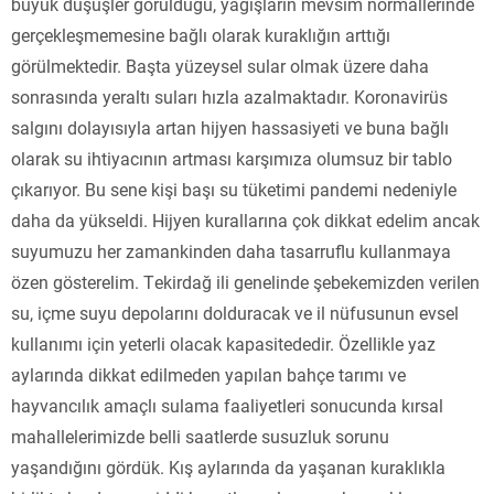
büyük düşüşler görüldüğü, yağışların mevsim normallerinde
gerçekleşmemesine bağlı olarak kuraklığın arttığı
görülmektedir. Başta yüzeysel sular olmak üzere daha
sonrasında yeraltı suları hızla azalmaktadır. Koronavirüs
salgını dolayısıyla artan hijyen hassasiyeti ve buna bağlı
olarak su ihtiyacının artması karşımıza olumsuz bir tablo
çıkarıyor. Bu sene kişi başı su tüketimi pandemi nedeniyle
daha da yükseldi. Hijyen kurallarına çok dikkat edelim ancak
suyumuzu her zamankinden daha tasarruflu kullanmaya
özen gösterelim. Tekirdağ ili genelinde şebekemizden verilen
su, içme suyu depolarını dolduracak ve il nüfusunun evsel
kullanımı için yeterli olacak kapasitededir. Özellikle yaz
aylarında dikkat edilmeden yapılan bahçe tarımı ve
hayvancılık amaçlı sulama faaliyetleri sonucunda kırsal
mahallelerimizde belli saatlerde susuzluk sorunu
yaşandığını gördük. Kış aylarında da yaşanan kuraklıkla