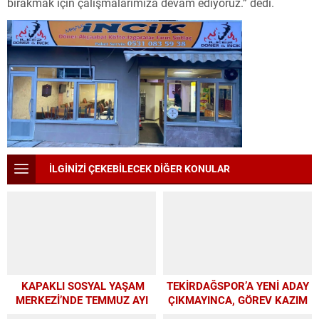
bırakmak için çalışmalarımıza devam ediyoruz.” dedi.
İLGİNİZİ ÇEKEBİLECEK DİĞER KONULAR
KAPAKLI SOSYAL YAŞAM
TEKİRDAĞSPOR’A YENİ ADAY
MERKEZİ’NDE TEMMUZ AYI
ÇIKMAYINCA, GÖREV KAZIM
ATÖLYELERİ YOĞUN İLGİ
BAŞKAN’A KALDI