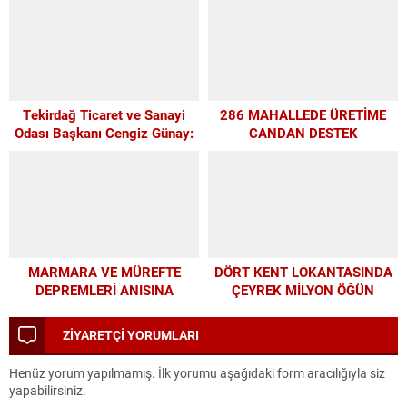
GÖRDÜ
Tekirdağ Ticaret ve Sanayi
286 MAHALLEDE ÜRETİME
Odası Başkanı Cengiz Günay:
CANDAN DESTEK
TEKİRDAĞSPOR’A ELİMİZDEN
GELEN DESTEĞİ VERİYORUZ
MARMARA VE MÜREFTE
DÖRT KENT LOKANTASINDA
DEPREMLERİ ANISINA
ÇEYREK MİLYON ÖĞÜN
BÜYÜKŞEHİR’DEN
FARKINDALIK VE EĞİTİM
ZİYARETÇİ YORUMLARI
PROGRAMI
Henüz yorum yapılmamış. İlk yorumu aşağıdaki form aracılığıyla siz
yapabilirsiniz.