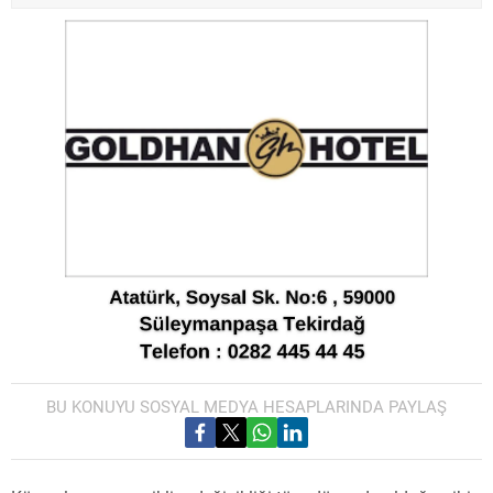
BU KONUYU SOSYAL MEDYA HESAPLARINDA PAYLAŞ