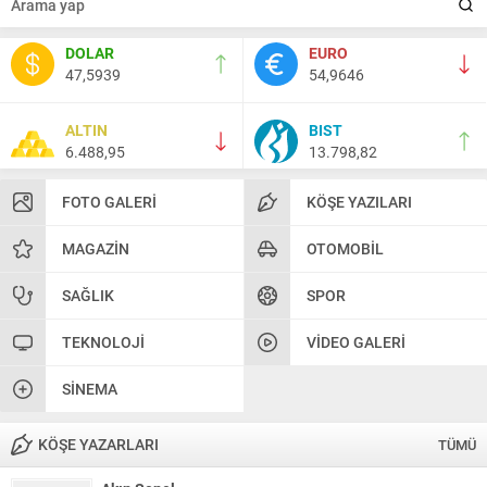
DOLAR
EURO
47,5939
54,9646
ALTIN
BIST
6.488,95
13.798,82
FOTO GALERI
KÖŞE YAZILARI
MAGAZIN
OTOMOBIL
SAĞLIK
SPOR
TEKNOLOJI
VIDEO GALERI
SINEMA
KÖŞE YAZARLARI
TÜMÜ