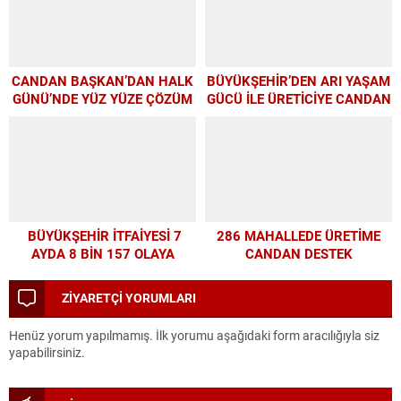
CANDAN BAŞKAN’DAN HALK
BÜYÜKŞEHİR’DEN ARI YAŞAM
GÜNÜ’NDE YÜZ YÜZE ÇÖZÜM
GÜCÜ İLE ÜRETİCİYE CANDAN
MESAİSİ
DESTEK
BÜYÜKŞEHİR İTFAİYESİ 7
286 MAHALLEDE ÜRETİME
AYDA 8 BİN 157 OLAYA
CANDAN DESTEK
MÜDAHALE ETTİ
ZİYARETÇİ YORUMLARI
Henüz yorum yapılmamış. İlk yorumu aşağıdaki form aracılığıyla siz
yapabilirsiniz.