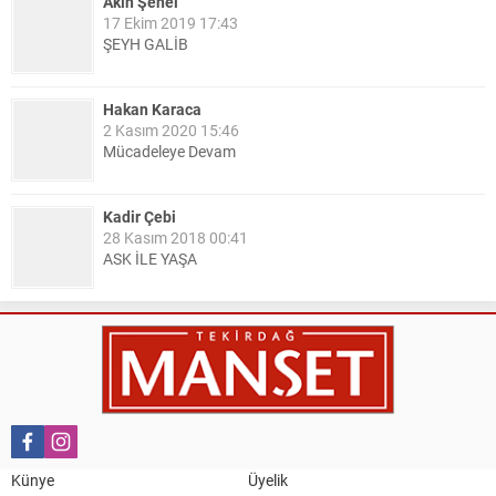
Akın Şenel
17 Ekim 2019 17:43
ŞEYH GALİB
Hakan Karaca
2 Kasım 2020 15:46
Mücadeleye Devam
Kadir Çebi
28 Kasım 2018 00:41
ASK İLE YAŞA
Nail Kazanç
10 Mart 2023 21:36
HAYDİ TEKİRDAĞ MAÇA !!!!
Salih Canikli
5 Kasım 2024 19:54
TEKİRDAĞ İL EMNİYET MÜDÜRÜMÜZE HAYIRLI OLSUN
Künye
Üyelik
ZİYARETİ.