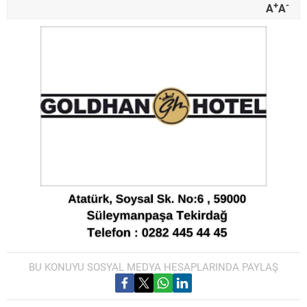
+
-
A
A
BU KONUYU SOSYAL MEDYA HESAPLARINDA PAYLAŞ