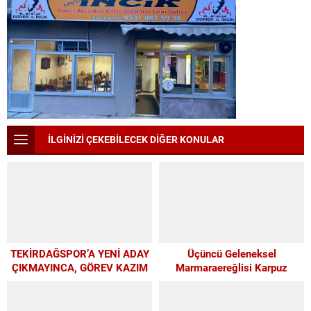
İLGİNİZİ ÇEKEBİLECEK DİĞER KONULAR
TEKİRDAĞSPOR’A YENİ ADAY
Üçüncü Geleneksel
ÇIKMAYINCA, GÖREV KAZIM
Marmaraereğlisi Karpuz
BAŞKAN’A KALDI
Festivali İçin Son 4 Gün