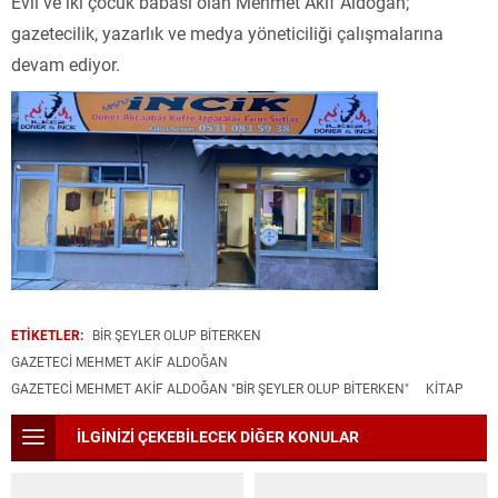
Evli ve iki çocuk babası olan Mehmet Akif Aldoğan;
gazetecilik, yazarlık ve medya yöneticiliği çalışmalarına
devam ediyor.
ETİKETLER:
BIR ŞEYLER OLUP BITERKEN
GAZETECI MEHMET AKIF ALDOĞAN
GAZETECI MEHMET AKIF ALDOĞAN "BIR ŞEYLER OLUP BITERKEN"
KITAP
İLGİNİZİ ÇEKEBİLECEK DİĞER KONULAR