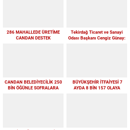
286 MAHALLEDE ÜRETİME
Tekirdağ Ticaret ve Sanayi
CANDAN DESTEK
Odası Başkanı Cengiz Günay:
TEKİRDAĞSPOR’A ELİMİZDEN
GELEN DESTEĞİ VERİYORUZ
CANDAN BELEDİYECİLİK 250
BÜYÜKŞEHİR İTFAİYESİ 7
BİN ÖĞÜNLE SOFRALARA
AYDA 8 BİN 157 OLAYA
UMUT OLDU
MÜDAHALE ETTİ