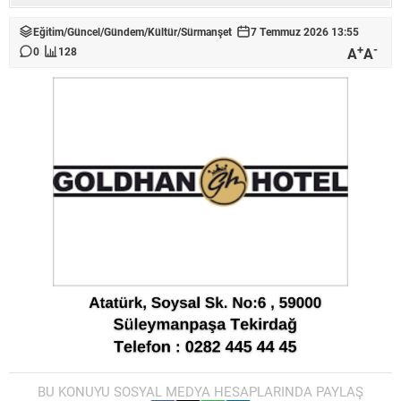
Eğitim
/
Güncel
/
Gündem
/
Kültür
/
Sürmanşet
7 Temmuz 2026 13:55
+
-
A
A
0
128
BU KONUYU SOSYAL MEDYA HESAPLARINDA PAYLAŞ