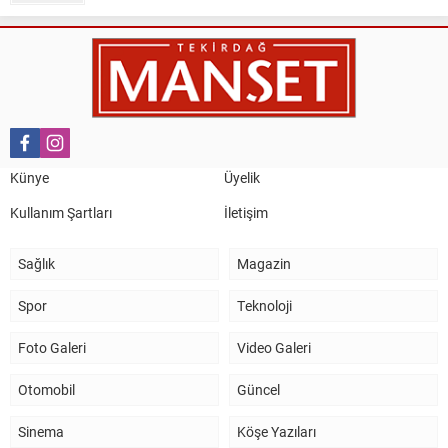
Nail Kazanç
10 Mart 2023 21:36
HAYDİ TEKİRDAĞ MAÇA !!!!
Salih Canikli
5 Kasım 2024 19:54
TEKİRDAĞ İL EMNİYET MÜDÜRÜMÜZE HAYIRLI OLSUN
Künye
Üyelik
ZİYARETİ.
Kullanım Şartları
İletişim
Sağlık
Magazin
Spor
Teknoloji
Foto Galeri
Video Galeri
Otomobil
Güncel
Sinema
Köşe Yazıları