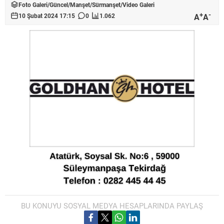
Foto Galeri
/
Güncel
/
Manşet
/
Sürmanşet
/
Video Galeri
+
-
A
A
10 Şubat 2024 17:15
0
1.062
BU KONUYU SOSYAL MEDYA HESAPLARINDA PAYLAŞ