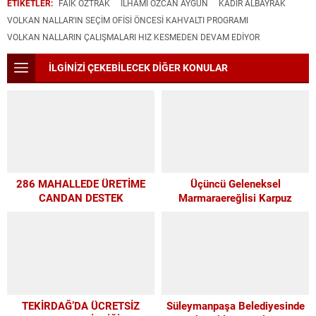
ETİKETLER:
FAIK ÖZTRAK
İLHAMI ÖZCAN AYGUN
KADIR ALBAYRAK
VOLKAN NALLAR'IN SEÇİM OFİSİ ÖNCESİ KAHVALTI PROGRAMI
VOLKAN NALLARIN ÇALIŞMALARI HIZ KESMEDEN DEVAM EDIYOR
İLGİNİZİ ÇEKEBİLECEK DİĞER KONULAR
286 MAHALLEDE ÜRETİME
Üçüncü Geleneksel
CANDAN DESTEK
Marmaraereğlisi Karpuz
Festivali İçin Son 4 Gün
TEKİRDAĞ’DA ÜCRETSİZ
Süleymanpaşa Belediyesinde