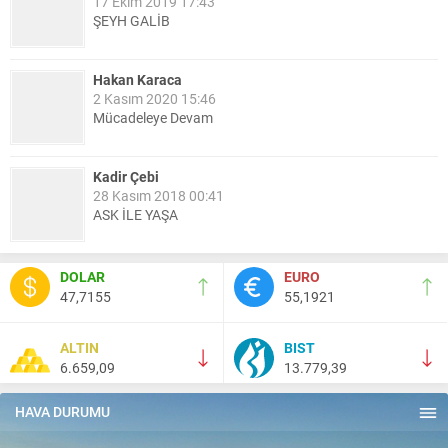
17 Ekim 2019 17:43
ŞEYH GALİB
Hakan Karaca
2 Kasım 2020 15:46
Mücadeleye Devam
Kadir Çebi
28 Kasım 2018 00:41
ASK İLE YAŞA
Nail Kazanç
DOLAR
EURO
10 Mart 2023 21:36
47,7155
55,1921
HAYDİ TEKİRDAĞ MAÇA !!!!
ALTIN
BIST
6.659,09
13.779,39
Salih Canikli
5 Kasım 2024 19:54
TEKİRDAĞ İL EMNİYET MÜDÜRÜMÜZE HAYIRLI OLSUN
HAVA DURUMU
ZİYARETİ.