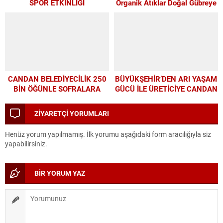
SPOR ETKİNLİĞİ
Organik Atıklar Doğal Gübreye
Dönüşüyor
CANDAN BELEDİYECİLİK 250
BÜYÜKŞEHİR’DEN ARI YAŞAM
BİN ÖĞÜNLE SOFRALARA
GÜCÜ İLE ÜRETİCİYE CANDAN
UMUT OLDU
DESTEK
ZİYARETÇİ YORUMLARI
Henüz yorum yapılmamış. İlk yorumu aşağıdaki form aracılığıyla siz
yapabilirsiniz.
BİR YORUM YAZ