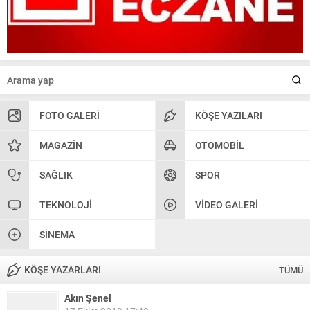
FOTO GALERI
KÖŞE YAZILARI
MAGAZIN
OTOMOBIL
SAĞLIK
SPOR
TEKNOLOJI
VIDEO GALERI
SINEMA
KÖŞE YAZARLARI
TÜMÜ
Akın Şenel