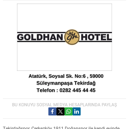
BU KONUYU SOSYAL MEDYA HESAPLARINDA PAYLAŞ
Tekirdağspor, Çerkezköy 1911 Doğanspor ile kendi evinde