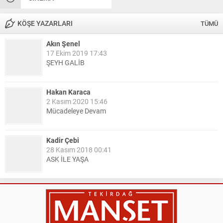
KÖŞE YAZARLARI
TÜMÜ
Akın Şenel
17 Ekim 2019 17:43
ŞEYH GALİB
Hakan Karaca
2 Kasım 2020 15:46
Mücadeleye Devam
Kadir Çebi
28 Kasım 2018 00:41
ASK İLE YAŞA
Nail Kazanç
10 Mart 2023 21:36
HAYDİ TEKİRDAĞ MAÇA !!!!