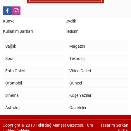
Salih Canikli
5 Kasım 2024 19:54
TEKİRDAĞ İL EMNİYET MÜDÜRÜMÜZE HAYIRLI OLSUN
Künye
Üyelik
ZİYARETİ.
Kullanım Şartları
İletişim
Sağlık
Magazin
Spor
Teknoloji
Foto Galeri
Video Galeri
Otomobil
Güncel
Sinema
Köşe Yazıları
Astroloji
Gazeteler
Copyright © 2018 Tekirdağ Manşet Gazetesi. Tüm
Tasarım
Serkan
Hakları Saklıdır
EKEN