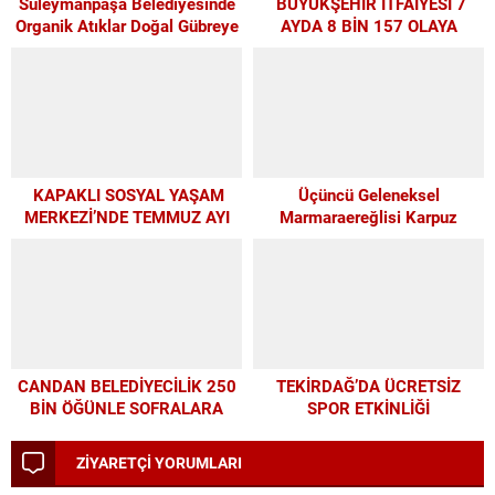
Süleymanpaşa Belediyesinde
BÜYÜKŞEHİR İTFAİYESİ 7
Organik Atıklar Doğal Gübreye
AYDA 8 BİN 157 OLAYA
Dönüşüyor
MÜDAHALE ETTİ
KAPAKLI SOSYAL YAŞAM
Üçüncü Geleneksel
MERKEZİ’NDE TEMMUZ AYI
Marmaraereğlisi Karpuz
ATÖLYELERİ YOĞUN İLGİ
Festivali İçin Son 4 Gün
GÖRDÜ
CANDAN BELEDİYECİLİK 250
TEKİRDAĞ’DA ÜCRETSİZ
BİN ÖĞÜNLE SOFRALARA
SPOR ETKİNLİĞİ
UMUT OLDU
ZİYARETÇİ YORUMLARI