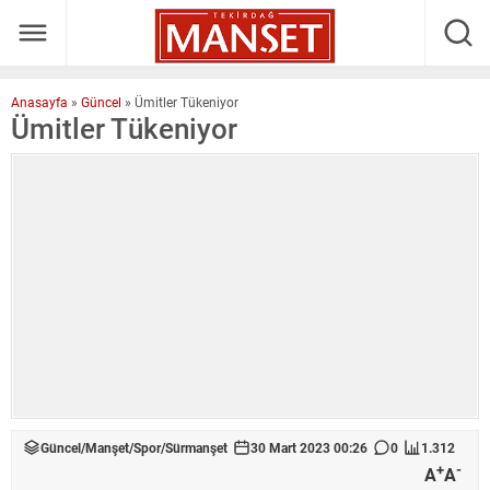
Anasayfa
»
Güncel
»
Ümitler Tükeniyor
Ümitler Tükeniyor
Güncel
/
Manşet
/
Spor
/
Sürmanşet
30 Mart 2023 00:26
0
1.312
+
-
A
A