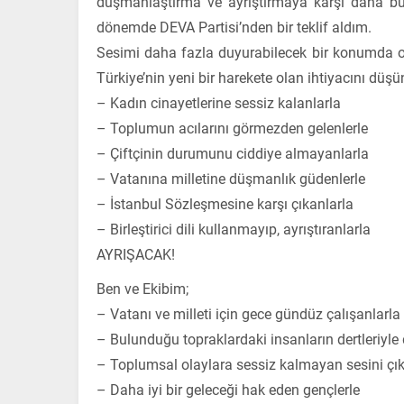
düşmanlaştırma ve ayrıştırmaya karşı daha bü
dönemde DEVA Partisi’nden bir teklif aldım.
Sesimi daha fazla duyurabilecek bir konumda o
Türkiye’nin yeni bir harekete olan ihtiyacını dü
– Kadın cinayetlerine sessiz kalanlarla
– Toplumun acılarını görmezden gelenlerle
– Çiftçinin durumunu ciddiye almayanlarla
– Vatanına milletine düşmanlık güdenlerle
– İstanbul Sözleşmesine karşı çıkanlarla
– Birleştirici dili kullanmayıp, ayrıştıranlarla
AYRIŞACAK!
Ben ve Ekibim;
– Vatanı ve milleti için gece gündüz çalışanlarla
– Bulunduğu topraklardaki insanların dertleriyle 
– Toplumsal olaylara sessiz kalmayan sesini çıka
– Daha iyi bir geleceği hak eden gençlerle