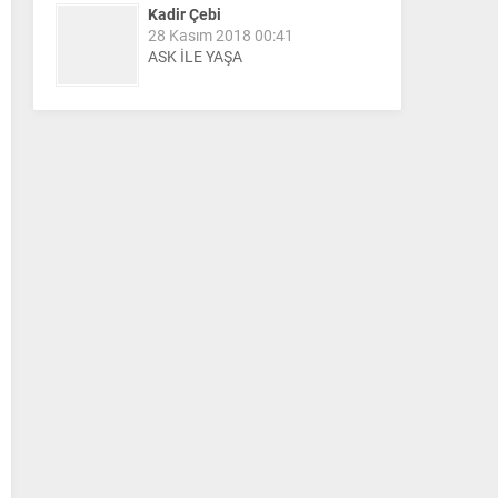
Kadir Çebi
28 Kasım 2018 00:41
ASK İLE YAŞA
Nail Kazanç
10 Mart 2023 21:36
HAYDİ TEKİRDAĞ MAÇA !!!!
Salih Canikli
5 Kasım 2024 19:54
TEKİRDAĞ İL EMNİYET
MÜDÜRÜMÜZE HAYIRLI OLSUN
ZİYARETİ.