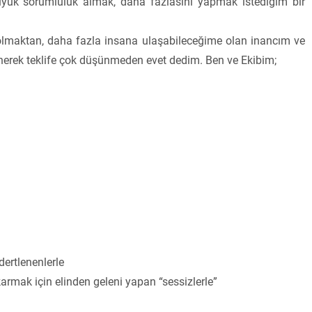
yük sorumluluk almak, daha fazlasını yapmak istediğim bir
lmaktan, daha fazla insana ulaşabileceğime olan inancım ve
şünerek teklife çok düşünmeden evet dedim. Ben ve Ekibim;
dertlenenlerle
rmak için elinden geleni yapan “sessizlerle”