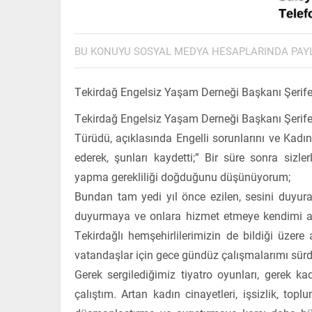
BU KONUYU SOSYAL MEDYA HESAPLARINDA PAY
Tekirdağ Engelsiz Yaşam Derneği Başkanı Şerife 
Tekirdağ Engelsiz Yaşam Derneği Başkanı Şerife T
Türüdü, açıklasında Engelli sorunlarını ve Kadın
ederek, şunları kaydetti;” Bir süre sonra siz
yapma gerekliliği doğduğunu düşünüyorum;
Bundan tam yedi yıl önce ezilen, sesini duyura
duyurmaya ve onlara hizmet etmeye kendimi ad
Tekirdağlı hemşehirlilerimizin de bildiği üze
vatandaşlar için gece gündüz çalışmalarımı sür
Gerek sergilediğimiz tiyatro oyunları, gerek ka
çalıştım. Artan kadın cinayetleri, işsizlik, to