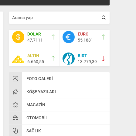
DOLAR
EURO
47,7111
55,1881
ALTIN
BIST
6.660,55
13.779,39
FOTO GALERI
KÖŞE YAZILARI
MAGAZIN
OTOMOBIL
SAĞLIK