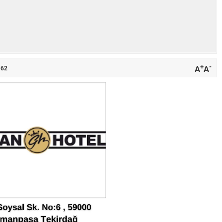
+
-
A
A
162