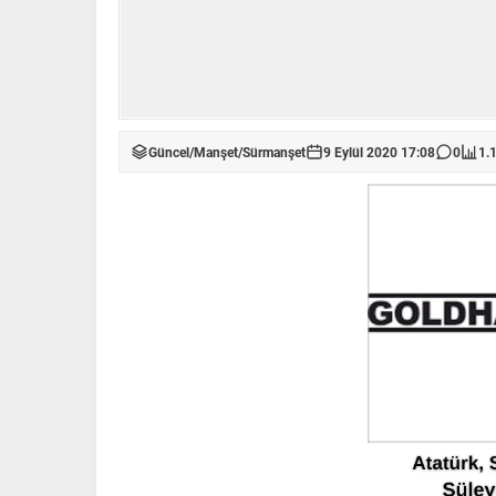
Güncel
/
Manşet
/
Sürmanşet
9 Eylül 2020 17:08
0
1.