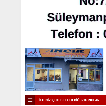
İLGİNİZİ ÇEKEBİLECEK DİĞER KONULAR