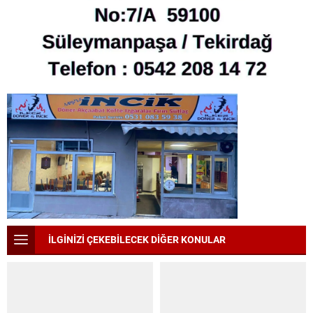
İLGİNİZİ ÇEKEBİLECEK DİĞER KONULAR