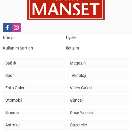
10 Mart 2023 21:36
HAYDİ TEKİRDAĞ MAÇA !!!!
Salih Canikli
5 Kasım 2024 19:54
TEKİRDAĞ İL EMNİYET MÜDÜRÜMÜZE HAYIRLI OLSUN
Künye
Üyelik
ZİYARETİ.
Kullanım Şartları
İletişim
Sağlık
Magazin
Spor
Teknoloji
Foto Galeri
Video Galeri
Otomobil
Güncel
Sinema
Köşe Yazıları
Astroloji
Gazeteler