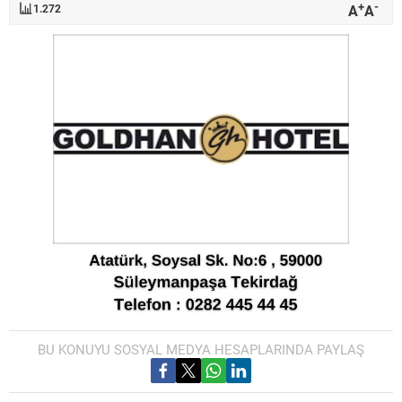
+
-
A
A
1.272
BU KONUYU SOSYAL MEDYA HESAPLARINDA PAYLAŞ