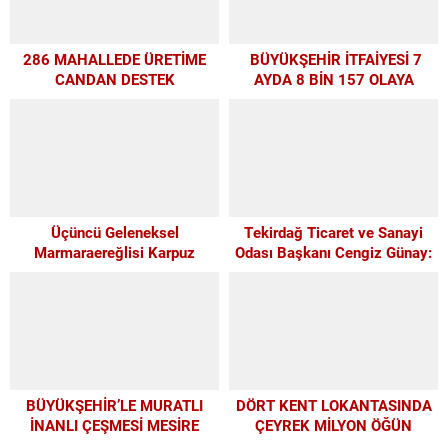
286 MAHALLEDE ÜRETİME
BÜYÜKŞEHİR İTFAİYESİ 7
CANDAN DESTEK
AYDA 8 BİN 157 OLAYA
MÜDAHALE ETTİ
Üçüncü Geleneksel
Tekirdağ Ticaret ve Sanayi
Marmaraereğlisi Karpuz
Odası Başkanı Cengiz Günay:
Festivali İçin Son 4 Gün
TEKİRDAĞSPOR’A ELİMİZDEN
GELEN DESTEĞİ VERİYORUZ
BÜYÜKŞEHİR’LE MURATLI
DÖRT KENT LOKANTASINDA
İNANLI ÇEŞMESİ MESİRE
ÇEYREK MİLYON ÖĞÜN
ALANI’NDA MODERN