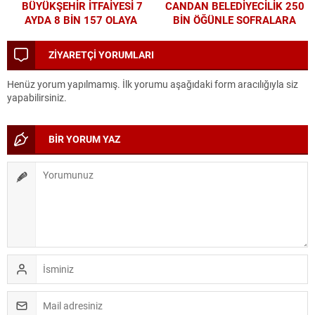
BÜYÜKŞEHİR İTFAİYESİ 7
CANDAN BELEDİYECİLİK 250
AYDA 8 BİN 157 OLAYA
BİN ÖĞÜNLE SOFRALARA
MÜDAHALE ETTİ
UMUT OLDU
ZİYARETÇİ YORUMLARI
Henüz yorum yapılmamış. İlk yorumu aşağıdaki form aracılığıyla siz
yapabilirsiniz.
BİR YORUM YAZ