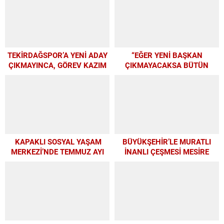
TEKİRDAĞSPOR’A YENİ ADAY
“EĞER YENİ BAŞKAN
ÇIKMAYINCA, GÖREV KAZIM
ÇIKMAYACAKSA BÜTÜN
BAŞKAN’A KALDI
PARAMIZI ALTYAPIYA
HARCAYALIM”
KAPAKLI SOSYAL YAŞAM
BÜYÜKŞEHİR’LE MURATLI
MERKEZİ’NDE TEMMUZ AYI
İNANLI ÇEŞMESİ MESİRE
ATÖLYELERİ YOĞUN İLGİ
ALANI’NDA MODERN
GÖRDÜ
DÖNÜŞÜM