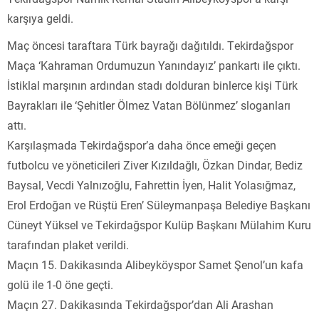
karşıya geldi.
Maç öncesi taraftara Türk bayrağı dağıtıldı. Tekirdağspor
Maça ‘Kahraman Ordumuzun Yanındayız’ pankartı ile çıktı.
İstiklal marşının ardından stadı dolduran binlerce kişi Türk
Bayrakları ile ‘Şehitler Ölmez Vatan Bölünmez’ sloganları
attı.
Karşılaşmada Tekirdağspor’a daha önce emeği geçen
futbolcu ve yöneticileri Ziver Kızıldağlı, Özkan Dindar, Bediz
Baysal, Vecdi Yalnızoğlu, Fahrettin İyen, Halit Yolasığmaz,
Erol Erdoğan ve Rüştü Eren’ Süleymanpaşa Belediye Başkanı
Cüneyt Yüksel ve Tekirdağspor Kulüp Başkanı Mülahim Kuru
tarafından plaket verildi.
Maçın 15. Dakikasında Alibeyköyspor Samet Şenol’un kafa
golü ile 1-0 öne geçti.
Maçın 27. Dakikasında Tekirdağspor’dan Ali Arashan