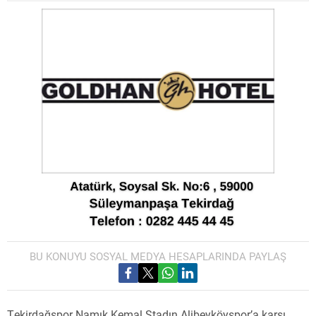
BU KONUYU SOSYAL MEDYA HESAPLARINDA PAYLAŞ
Tekirdağspor Namık Kemal Stadın Alibeyköyspor’a karşı