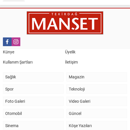
Nail Kazanç
10 Mart 2023 21:36
HAYDİ TEKİRDAĞ MAÇA !!!!
Salih Canikli
5 Kasım 2024 19:54
TEKİRDAĞ İL EMNİYET MÜDÜRÜMÜZE HAYIRLI OLSUN
Künye
Üyelik
ZİYARETİ.
Kullanım Şartları
İletişim
Sağlık
Magazin
Spor
Teknoloji
Foto Galeri
Video Galeri
Otomobil
Güncel
Sinema
Köşe Yazıları