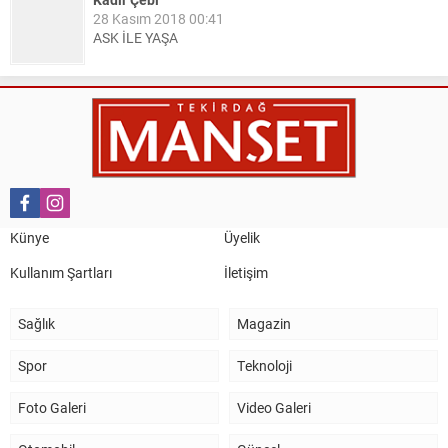
28 Kasım 2018 00:41
ASK İLE YAŞA
Nail Kazanç
10 Mart 2023 21:36
HAYDİ TEKİRDAĞ MAÇA !!!!
Salih Canikli
5 Kasım 2024 19:54
TEKİRDAĞ İL EMNİYET MÜDÜRÜMÜZE HAYIRLI OLSUN
Künye
Üyelik
ZİYARETİ.
Kullanım Şartları
İletişim
Sağlık
Magazin
Spor
Teknoloji
Foto Galeri
Video Galeri