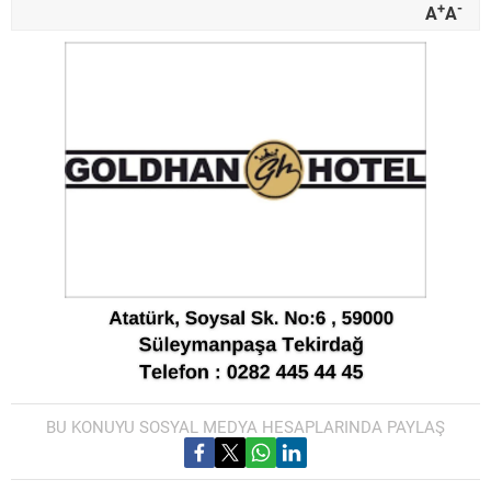
+
-
A
A
BU KONUYU SOSYAL MEDYA HESAPLARINDA PAYLAŞ