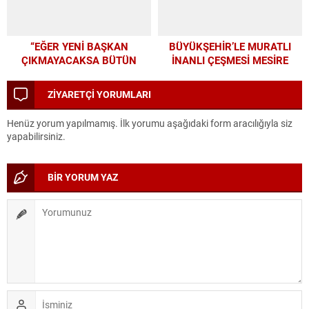
“EĞER YENİ BAŞKAN
BÜYÜKŞEHİR’LE MURATLI
ÇIKMAYACAKSA BÜTÜN
İNANLI ÇEŞMESİ MESİRE
PARAMIZI ALTYAPIYA
ALANI’NDA MODERN
HARCAYALIM”
DÖNÜŞÜM
ZİYARETÇİ YORUMLARI
Henüz yorum yapılmamış. İlk yorumu aşağıdaki form aracılığıyla siz
yapabilirsiniz.
BİR YORUM YAZ