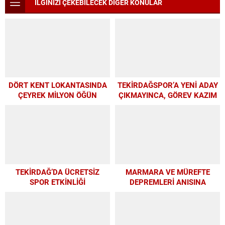
İLGİNİZİ ÇEKEBİLECEK DİĞER KONULAR
DÖRT KENT LOKANTASINDA
TEKİRDAĞSPOR’A YENİ ADAY
ÇEYREK MİLYON ÖĞÜN
ÇIKMAYINCA, GÖREV KAZIM
BAŞKAN’A KALDI
TEKİRDAĞ’DA ÜCRETSİZ
MARMARA VE MÜREFTE
SPOR ETKİNLİĞİ
DEPREMLERİ ANISINA
BÜYÜKŞEHİR’DEN
FARKINDALIK VE EĞİTİM
PROGRAMI