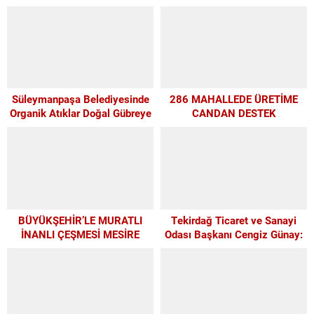
Süleymanpaşa Belediyesinde
286 MAHALLEDE ÜRETİME
Organik Atıklar Doğal Gübreye
CANDAN DESTEK
Dönüşüyor
BÜYÜKŞEHİR’LE MURATLI
Tekirdağ Ticaret ve Sanayi
İNANLI ÇEŞMESİ MESİRE
Odası Başkanı Cengiz Günay:
ALANI’NDA MODERN
TEKİRDAĞSPOR’A ELİMİZDEN
DÖNÜŞÜM
GELEN DESTEĞİ VERİYORUZ