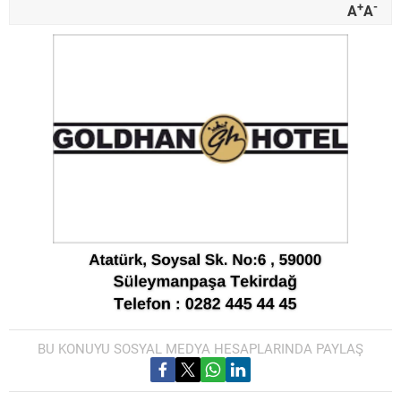
+
-
A
A
BU KONUYU SOSYAL MEDYA HESAPLARINDA PAYLAŞ