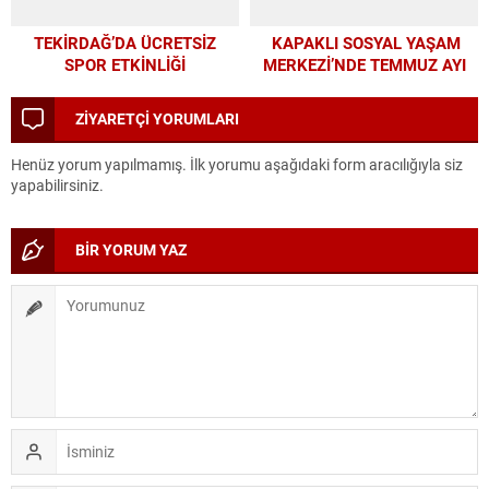
TEKİRDAĞ’DA ÜCRETSİZ
KAPAKLI SOSYAL YAŞAM
SPOR ETKİNLİĞİ
MERKEZİ’NDE TEMMUZ AYI
ATÖLYELERİ YOĞUN İLGİ
GÖRDÜ
ZİYARETÇİ YORUMLARI
Henüz yorum yapılmamış. İlk yorumu aşağıdaki form aracılığıyla siz
yapabilirsiniz.
BİR YORUM YAZ