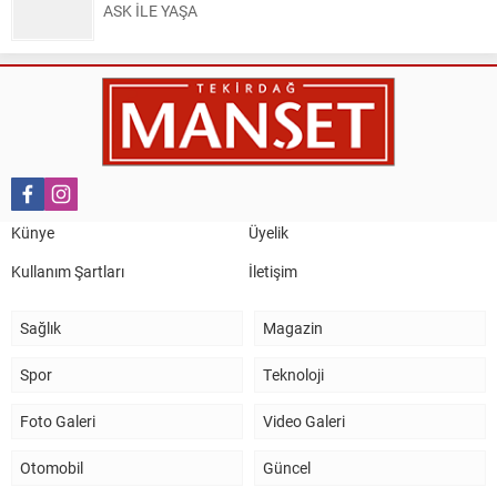
ASK İLE YAŞA
Nail Kazanç
10 Mart 2023 21:36
HAYDİ TEKİRDAĞ MAÇA !!!!
Salih Canikli
5 Kasım 2024 19:54
TEKİRDAĞ İL EMNİYET MÜDÜRÜMÜZE HAYIRLI OLSUN
Künye
Üyelik
ZİYARETİ.
Kullanım Şartları
İletişim
Sağlık
Magazin
Spor
Teknoloji
Foto Galeri
Video Galeri
Otomobil
Güncel