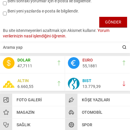
Beni sonraki yorumlar için e-posta ile bilgilendir.
Beni yeni yazılarda e-posta ile bilgilendir.
Bu site istenmeyenleri azaltmak için Akismet kullanır.
Yorum
verilerinizin nasıl işlendiğini öğrenin.
DOLAR
EURO
47,7111
55,1881
ALTIN
BIST
6.660,55
13.779,39
FOTO GALERI
KÖŞE YAZILARI
MAGAZIN
OTOMOBIL
SAĞLIK
SPOR