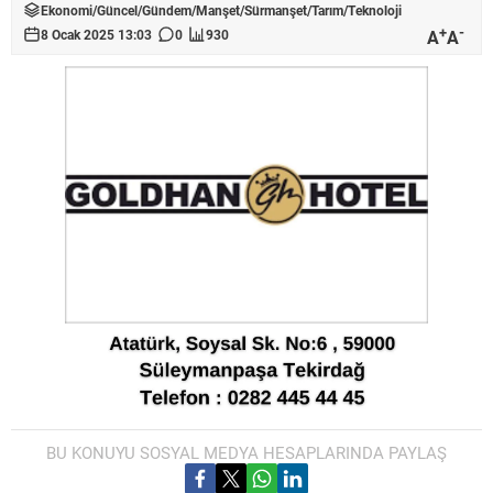
Ekonomi
/
Güncel
/
Gündem
/
Manşet
/
Sürmanşet
/
Tarım
/
Teknoloji
+
-
A
A
8 Ocak 2025 13:03
0
930
BU KONUYU SOSYAL MEDYA HESAPLARINDA PAYLAŞ