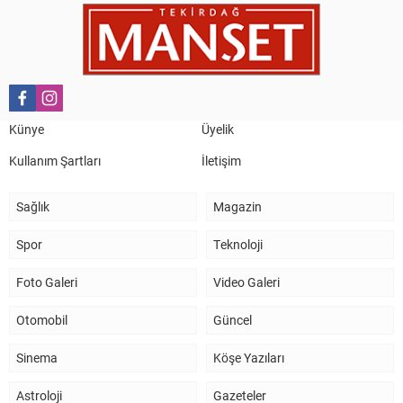
Nail Kazanç
10 Mart 2023 21:36
HAYDİ TEKİRDAĞ MAÇA !!!!
Salih Canikli
5 Kasım 2024 19:54
TEKİRDAĞ İL EMNİYET MÜDÜRÜMÜZE HAYIRLI OLSUN
Künye
Üyelik
ZİYARETİ.
Kullanım Şartları
İletişim
Sağlık
Magazin
Spor
Teknoloji
Foto Galeri
Video Galeri
Otomobil
Güncel
Sinema
Köşe Yazıları
Astroloji
Gazeteler