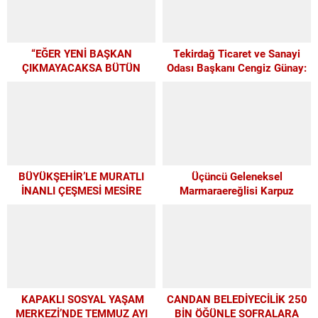
“EĞER YENİ BAŞKAN
Tekirdağ Ticaret ve Sanayi
ÇIKMAYACAKSA BÜTÜN
Odası Başkanı Cengiz Günay:
PARAMIZI ALTYAPIYA
TEKİRDAĞSPOR’A ELİMİZDEN
HARCAYALIM”
GELEN DESTEĞİ VERİYORUZ
BÜYÜKŞEHİR’LE MURATLI
Üçüncü Geleneksel
İNANLI ÇEŞMESİ MESİRE
Marmaraereğlisi Karpuz
ALANI’NDA MODERN
Festivali İçin Son 4 Gün
DÖNÜŞÜM
KAPAKLI SOSYAL YAŞAM
CANDAN BELEDİYECİLİK 250
MERKEZİ’NDE TEMMUZ AYI
BİN ÖĞÜNLE SOFRALARA