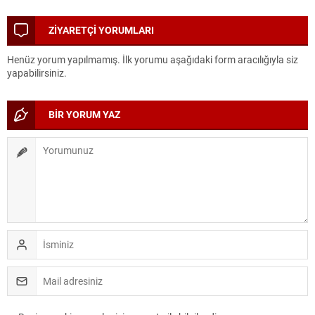
ATÖLYELERİ YOĞUN İLGİ
UMUT OLDU
GÖRDÜ
ZİYARETÇİ YORUMLARI
Henüz yorum yapılmamış. İlk yorumu aşağıdaki form aracılığıyla siz
yapabilirsiniz.
BİR YORUM YAZ