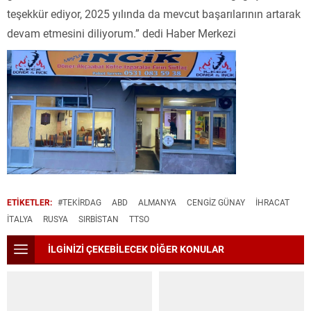
teşekkür ediyor, 2025 yılında da mevcut başarılarının artarak
devam etmesini diliyorum.” dedi Haber Merkezi
ETİKETLER:
#TEKIRDAG
ABD
ALMANYA
CENGIZ GÜNAY
İHRACAT
İTALYA
RUSYA
SIRBISTAN
TTSO
İLGİNİZİ ÇEKEBİLECEK DİĞER KONULAR