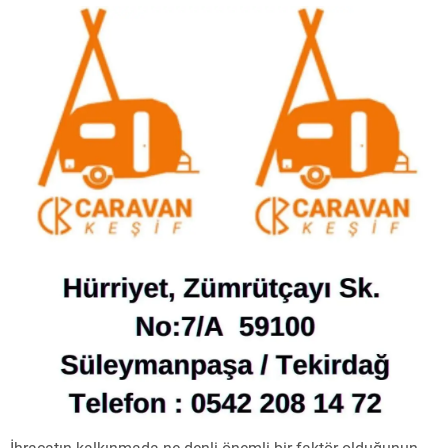
İhracatın kalkınmada ne denli önemli bir faktör olduğunun