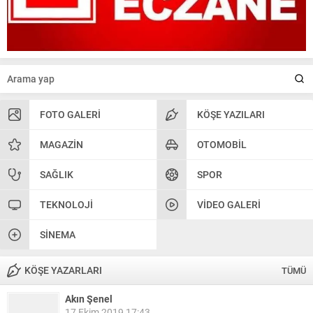
FOTO GALERI
KÖŞE YAZILARI
MAGAZIN
OTOMOBIL
SAĞLIK
SPOR
TEKNOLOJI
VIDEO GALERI
SINEMA
KÖŞE YAZARLARI
TÜMÜ
Akın Şenel
17 Ekim 2019 17:43