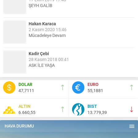
ŞEYH GALİB
Hakan Karaca
2 Kasım 2020 15:46
Mücadeleye Devam
Kadir Çebi
28 Kasım 2018 00:41
ASK İLE YAŞA
Nail Kazanç
DOLAR
EURO
10 Mart 2023 21:36
47,7111
55,1881
HAYDİ TEKİRDAĞ MAÇA !!!!
ALTIN
BIST
6.660,55
13.779,39
Salih Canikli
5 Kasım 2024 19:54
TEKİRDAĞ İL EMNİYET MÜDÜRÜMÜZE HAYIRLI OLSUN
HAVA DURUMU
ZİYARETİ.