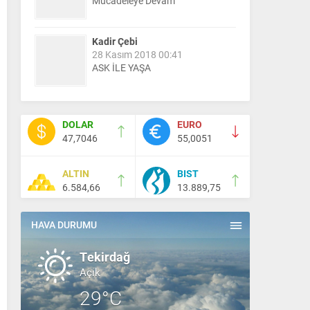
Mücadeleye Devam
Kadir Çebi
28 Kasım 2018 00:41
ASK İLE YAŞA
Nail Kazanç
10 Mart 2023 21:36
DOLAR
EURO
HAYDİ TEKİRDAĞ MAÇA !!!!
47,7046
55,0051
ALTIN
BIST
Salih Canikli
6.584,66
13.889,75
5 Kasım 2024 19:54
TEKİRDAĞ İL EMNİYET
MÜDÜRÜMÜZE HAYIRLI OLSUN
HAVA DURUMU
ZİYARETİ.
Tekirdağ
Açık
29°C