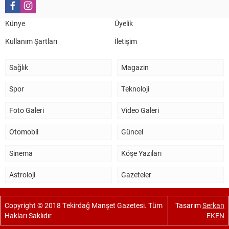
Künye
Üyelik
Kullanım Şartları
İletişim
Sağlık
Magazin
Spor
Teknoloji
Foto Galeri
Video Galeri
Otomobil
Güncel
Sinema
Köşe Yazıları
Astroloji
Gazeteler
Copyright © 2018 Tekirdağ Manşet Gazetesi. Tüm
Tasarım
Serkan
Hakları Saklıdır
EKEN