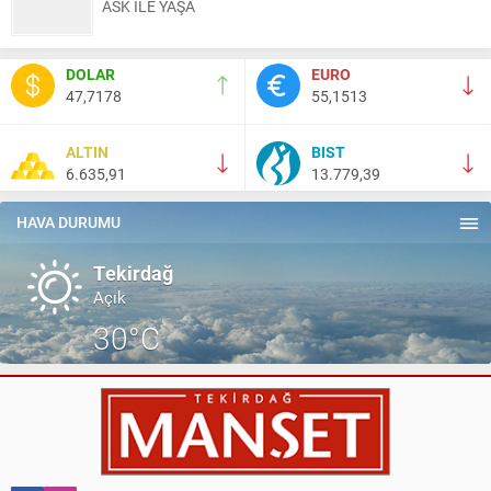
ASK İLE YAŞA
Nail Kazanç
DOLAR
EURO
10 Mart 2023 21:36
47,7178
55,1513
HAYDİ TEKİRDAĞ MAÇA !!!!
ALTIN
BIST
6.635,91
13.779,39
Salih Canikli
5 Kasım 2024 19:54
TEKİRDAĞ İL EMNİYET MÜDÜRÜMÜZE HAYIRLI OLSUN
HAVA DURUMU
ZİYARETİ.
Tekirdağ
Açık
30°C