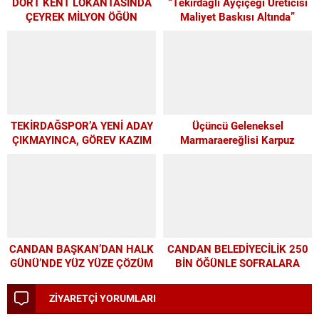
DÖRT KENT LOKANTASINDA
“Tekirdağlı Ayçiçeği Üreticisi
ÇEYREK MİLYON ÖĞÜN
Maliyet Baskısı Altında”
TEKİRDAĞSPOR’A YENİ ADAY
Üçüncü Geleneksel
ÇIKMAYINCA, GÖREV KAZIM
Marmaraereğlisi Karpuz
BAŞKAN’A KALDI
Festivali İçin Son 4 Gün
CANDAN BAŞKAN’DAN HALK
CANDAN BELEDİYECİLİK 250
GÜNÜ’NDE YÜZ YÜZE ÇÖZÜM
BİN ÖĞÜNLE SOFRALARA
MESAİSİ
UMUT OLDU
ZİYARETÇİ YORUMLARI