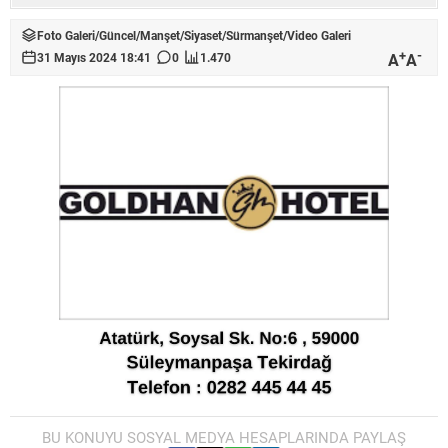
Foto Galeri
/
Güncel
/
Manşet
/
Siyaset
/
Sürmanşet
/
Video Galeri
+
-
A
A
31 Mayıs 2024 18:41
0
1.470
BU KONUYU SOSYAL MEDYA HESAPLARINDA PAYLAŞ