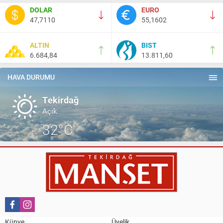
Nail Kazanç
DOLAR
EURO
10 Mart 2023 21:36
47,7110
55,1602
HAYDİ TEKİRDAĞ MAÇA !!!!
ALTIN
BIST
6.684,84
13.811,60
Salih Canikli
5 Kasım 2024 19:54
TEKİRDAĞ İL EMNİYET MÜDÜRÜMÜZE HAYIRLI OLSUN
HAVA DURUMU
ZİYARETİ.
Tekirdağ
Açık
32°C
Künye
Üyelik