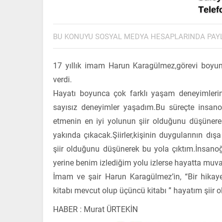
BU KONUYU SOSYAL MEDYA HESAPLARINDA PAY
17 yıllık imam Harun Karagülmez,görevi boyunc
verdi.
Hayatı boyunca çok farklı yaşam deneyimleri
sayısız deneyimler yaşadım.Bu süreçte insano
etmenin en iyi yolunun şiir olduğunu düşünere
yakında çıkacak.Şiirler,kişinin duygularının d
şiir olduğunu düşünerek bu yola çıktım.İnsano
yerine benim izlediğim yolu izlerse hayatta muva
İmam ve şair Harun Karagülmez’in, “Bir hikaye
kitabı mevcut olup üçüncü kitabı ” hayatım şiir
HABER : Murat ÜRTEKİN