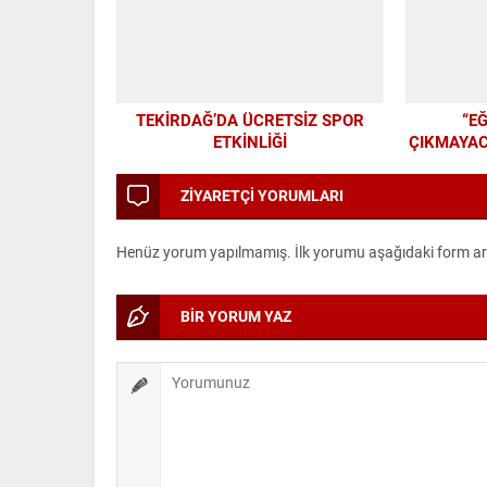
TEKİRDAĞ’DA ÜCRETSİZ SPOR
“E
ETKİNLİĞİ
ÇIKMAYAC
ALTY
ZİYARETÇİ YORUMLARI
Henüz yorum yapılmamış. İlk yorumu aşağıdaki form aracı
BİR YORUM YAZ