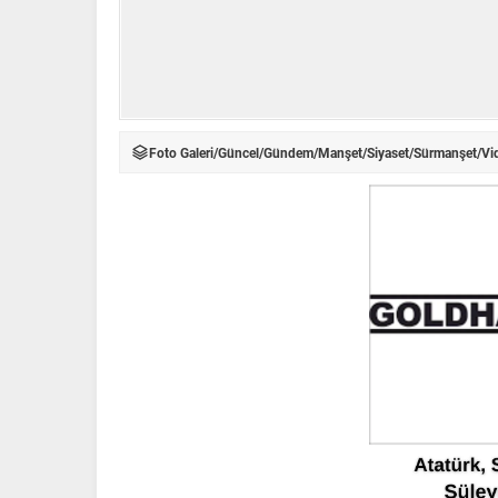
Foto Galeri
/
Güncel
/
Gündem
/
Manşet
/
Siyaset
/
Sürmanşet
/
Vi