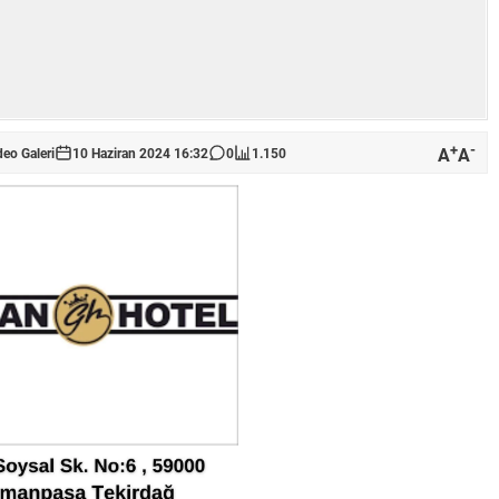
+
-
A
A
deo Galeri
10 Haziran 2024 16:32
0
1.150