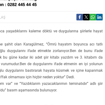
LAŞ
a yaşadıklarını kaleme döktü ve duygularına şiirlerle hayat
ne şahit olan Karagülmez, “Ömrü hayatım boyunca acı tatlı
ğlu duygularını ifade etmekte zorlanıyor.Ben de bunu ifade
k bu güne kadar iki adet şiir kitabı yazdım ve 3. kitabım da
ışa vurumudur.Ben de duygularımı ifade etmenin en iyi yolunun
ğlu duygularını bastırarak hayata küsmek ve içine kapanmak
ffak olmaması için hiçbir neden yoktur” Dedi.
m var” ve “Yazdıklarım yazacaklarımın teminatıdır” adlı şiir
 oldu” basım aşamasında bulunuyor.