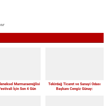
IM''
leneksel Marmaraereğlisi
Tekirdağ Ticaret ve Sanayi Odası
estivali İçin Son 4 Gün
Başkanı Cengiz Günay:
TEKİRDAĞSPOR’A ELİMİZDEN
GELEN DESTEĞİ VERİYORUZ