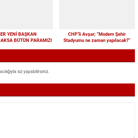
ĞER YENİ BAŞKAN
CHP’li Avşar; “Modern Şehir
AKSA BÜTÜN PARAMIZI
Stadyumu ne zaman yapılacak?”
APIYA HARCAYALIM”
lığıyla siz yapabilirsiniz.