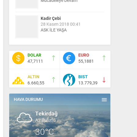
Mücadeleye Devam
Kadir Çebi
28 Kasım 2018 00:41
ASK İLE YAŞA
Nail Kazanç
10 Mart 2023 21:36
DOLAR
EURO
HAYDİ TEKİRDAĞ MAÇA !!!!
47,7111
55,1881
ALTIN
BIST
Salih Canikli
6.660,55
13.779,39
5 Kasım 2024 19:54
TEKİRDAĞ İL EMNİYET
MÜDÜRÜMÜZE HAYIRLI OLSUN
HAVA DURUMU
ZİYARETİ.
Tekirdağ
Az Bulutlu
30°C