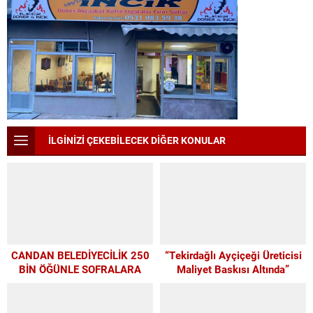
İLGİNİZİ ÇEKEBİLECEK DİĞER KONULAR
CANDAN BELEDİYECİLİK 250
“Tekirdağlı Ayçiçeği Üreticisi
BİN ÖĞÜNLE SOFRALARA
Maliyet Baskısı Altında”
UMUT OLDU