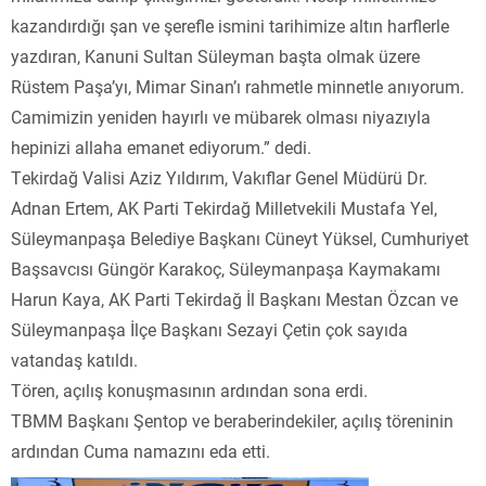
kazandırdığı şan ve şerefle ismini tarihimize altın harflerle
yazdıran, Kanuni Sultan Süleyman başta olmak üzere
Rüstem Paşa’yı, Mimar Sinan’ı rahmetle minnetle anıyorum.
Camimizin yeniden hayırlı ve mübarek olması niyazıyla
hepinizi allaha emanet ediyorum.” dedi.
Tekirdağ Valisi Aziz Yıldırım, Vakıflar Genel Müdürü Dr.
Adnan Ertem, AK Parti Tekirdağ Milletvekili Mustafa Yel,
Süleymanpaşa Belediye Başkanı Cüneyt Yüksel, Cumhuriyet
Başsavcısı Güngör Karakoç, Süleymanpaşa Kaymakamı
Harun Kaya, AK Parti Tekirdağ İl Başkanı Mestan Özcan ve
Süleymanpaşa İlçe Başkanı Sezayi Çetin çok sayıda
vatandaş katıldı.
Tören, açılış konuşmasının ardından sona erdi.
TBMM Başkanı Şentop ve beraberindekiler, açılış töreninin
ardından Cuma namazını eda etti.