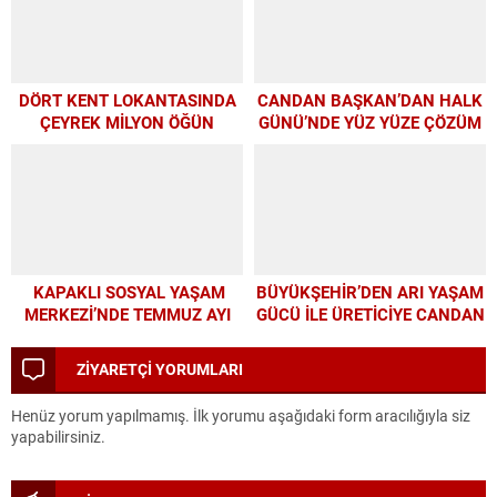
DÖRT KENT LOKANTASINDA
CANDAN BAŞKAN’DAN HALK
ÇEYREK MİLYON ÖĞÜN
GÜNÜ’NDE YÜZ YÜZE ÇÖZÜM
MESAİSİ
KAPAKLI SOSYAL YAŞAM
BÜYÜKŞEHİR’DEN ARI YAŞAM
MERKEZİ’NDE TEMMUZ AYI
GÜCÜ İLE ÜRETİCİYE CANDAN
ATÖLYELERİ YOĞUN İLGİ
DESTEK
GÖRDÜ
ZİYARETÇİ YORUMLARI
Henüz yorum yapılmamış. İlk yorumu aşağıdaki form aracılığıyla siz
yapabilirsiniz.