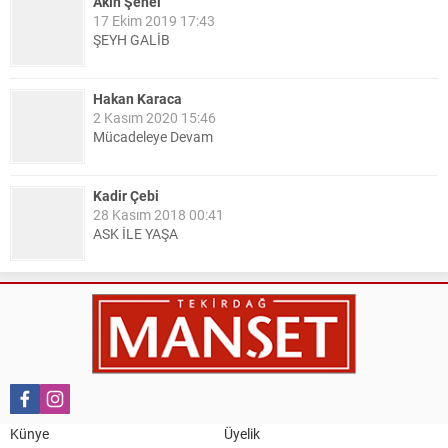
Akın Şenel
17 Ekim 2019 17:43
ŞEYH GALİB
Hakan Karaca
2 Kasım 2020 15:46
Mücadeleye Devam
Kadir Çebi
28 Kasım 2018 00:41
ASK İLE YAŞA
Nail Kazanç
10 Mart 2023 21:36
HAYDİ TEKİRDAĞ MAÇA !!!!
Salih Canikli
5 Kasım 2024 19:54
TEKİRDAĞ İL EMNİYET MÜDÜRÜMÜZE HAYIRLI OLSUN
Künye
Üyelik
ZİYARETİ.