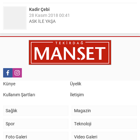
Kadir Çebi
28 Kasım 2018 00:41
ASK İLE YAŞA
Nail Kazanç
10 Mart 2023 21:36
HAYDİ TEKİRDAĞ MAÇA !!!!
Salih Canikli
5 Kasım 2024 19:54
TEKİRDAĞ İL EMNİYET MÜDÜRÜMÜZE HAYIRLI OLSUN
Künye
Üyelik
ZİYARETİ.
Kullanım Şartları
İletişim
Sağlık
Magazin
Spor
Teknoloji
Foto Galeri
Video Galeri