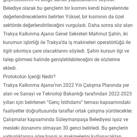
Belediye olarak bu gençlerin bir kısmını kendi bünyelerinde
değerlendireceklerini belirten Yüksel, bir kısmının da özel
sektörde değerlendirileceğini vurguladı. Daha sonra söz alan
Trakya Kalkınma Ajansı Genel Sekreteri Mahmut Şahin, iki
kurumun işbirliği ile Trakya’da iş makineleri operatörlüğü ile
ilgili sıkıntıya çare olacaklarını söyledi. Şahin kursun ilgi ve
talep görmesi halinde genişletilebileceğini de sözlerine
ekledi.
Protokolün İçeriği Nedir?
Trakya Kalkınma Ajansı’nın 2022 Yılı Çalışma Planında yer
alan ve Sanayi ve Teknoloji Bakanlığı tarafından 2022-2023
yılları için belirlenen “Genç İstihdamı” teması kapsamındaki
faaliyetler doğrultusunda taraflar ortak çalışma yürütecekler.
Çalışmalar kapsamında Süleymanpaşa Belediyesi işsiz ve
mesleki donanımı olmayan 30 genci belirledi. Bu gençlerin
yatkınlıklarına göre hangi iş makinelerini kullanacakları