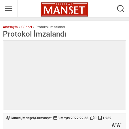
Anasayfa
»
Güncel
»
Protokol İmzalandı
Protokol İmzalandı
Güncel
/
Manşet
/
Sürmanşet
3 Mayıs 2022 22:53
0
1.232
+
-
A
A