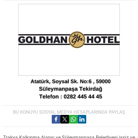
BU KONUYU SOSYAL MEDYA HESAPLARINDA PAYLAŞ
Trakya Kalkınma Ajansı ve Süleymanpaşa Belediyesi işsiz ve