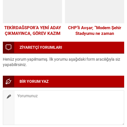
TEKİRDAĞSPOR’A YENİ ADAY
CHP’li Avşar; “Modern Şehir
ÇIKMAYINCA, GÖREV KAZIM
Stadyumu ne zaman
BAŞKAN’A KALDI
yapılacak?”
ZİYARETÇİ YORUMLARI
Henüz yorum yapılmamış. İlk yorumu aşağıdaki form aracılığıyla siz
yapabilirsiniz.
BİR YORUM YAZ