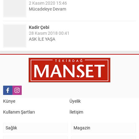
2 Kasım 2020 15:46
Mücadeleye Devam
Kadir Çebi
28 Kasım 2018 00:41
ASK İLE YAŞA
Nail Kazanç
10 Mart 2023 21:36
HAYDİ TEKİRDAĞ MAÇA !!!!
Salih Canikli
5 Kasım 2024 19:54
TEKİRDAĞ İL EMNİYET MÜDÜRÜMÜZE HAYIRLI OLSUN
Künye
Üyelik
ZİYARETİ.
Kullanım Şartları
İletişim
Sağlık
Magazin