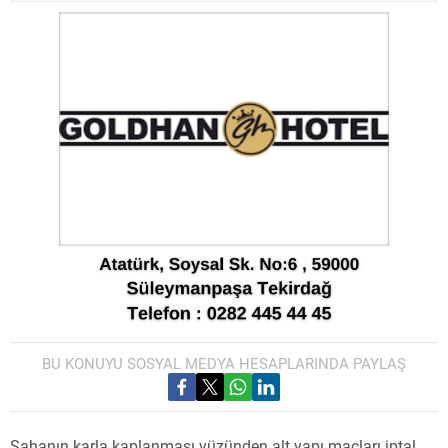
BU KONUYU SOSYAL MEDYA HESAPLARINDA PAYLAŞ
Sahanın karla kaplanması yüzünden alt yapı maçları iptal