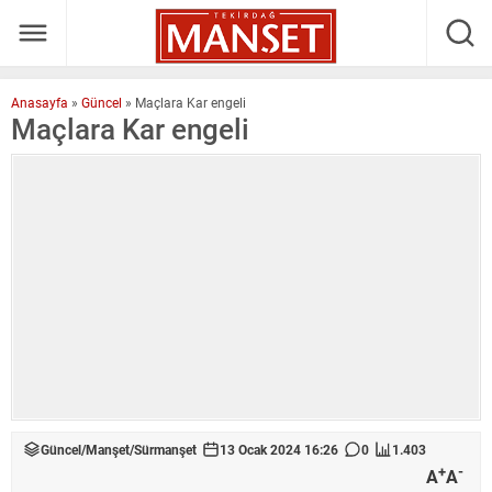
Anasayfa
»
Güncel
»
Maçlara Kar engeli
Maçlara Kar engeli
Güncel
/
Manşet
/
Sürmanşet
13 Ocak 2024 16:26
0
1.403
+
-
A
A