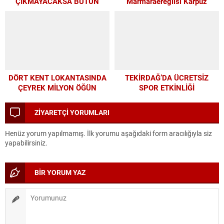
ÇIKMAYACAKSA BÜTÜN
Marmaraereğlisi Karpuz
PARAMIZI ALTYAPIYA
Festivali İçin Son 4 Gün
HARCAYALIM”
DÖRT KENT LOKANTASINDA
TEKİRDAĞ’DA ÜCRETSİZ
ÇEYREK MİLYON ÖĞÜN
SPOR ETKİNLİĞİ
ZİYARETÇİ YORUMLARI
Henüz yorum yapılmamış. İlk yorumu aşağıdaki form aracılığıyla siz
yapabilirsiniz.
BİR YORUM YAZ