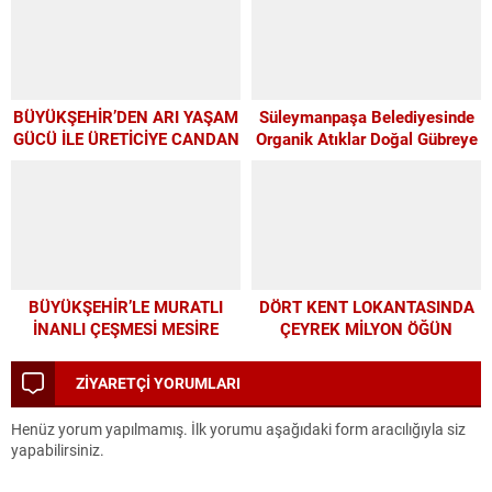
BÜYÜKŞEHİR’DEN ARI YAŞAM
Süleymanpaşa Belediyesinde
GÜCÜ İLE ÜRETİCİYE CANDAN
Organik Atıklar Doğal Gübreye
DESTEK
Dönüşüyor
BÜYÜKŞEHİR’LE MURATLI
DÖRT KENT LOKANTASINDA
İNANLI ÇEŞMESİ MESİRE
ÇEYREK MİLYON ÖĞÜN
ALANI’NDA MODERN
DÖNÜŞÜM
ZİYARETÇİ YORUMLARI
Henüz yorum yapılmamış. İlk yorumu aşağıdaki form aracılığıyla siz
yapabilirsiniz.