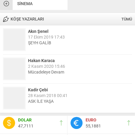
SINEMA
KÖŞE YAZARLARI
TÜMÜ
Akın Şenel
17 Ekim 2019 17:43
ŞEYH GALİB
Hakan Karaca
2 Kasım 2020 15:46
Mücadeleye Devam
Kadir Çebi
28 Kasım 2018 00:41
ASK İLE YAŞA
Nail Kazanç
DOLAR
EURO
10 Mart 2023 21:36
47,7111
55,1881
HAYDİ TEKİRDAĞ MAÇA !!!!