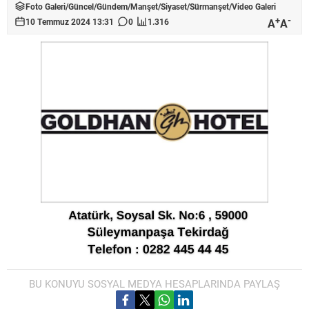
Foto Galeri
/
Güncel
/
Gündem
/
Manşet
/
Siyaset
/
Sürmanşet
/
Video Galeri
+
-
A
A
10 Temmuz 2024 13:31
0
1.316
BU KONUYU SOSYAL MEDYA HESAPLARINDA PAYLAŞ