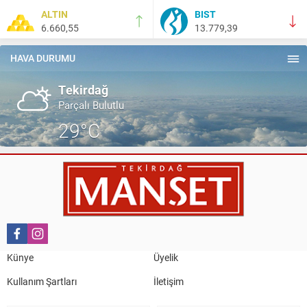
ALTIN
BIST
6.660,55
13.779,39
Salih Canikli
5 Kasım 2024 19:54
TEKİRDAĞ İL EMNİYET MÜDÜRÜMÜZE HAYIRLI OLSUN
HAVA DURUMU
ZİYARETİ.
Tekirdağ
Parçalı Bulutlu
29°C
Künye
Üyelik
Kullanım Şartları
İletişim