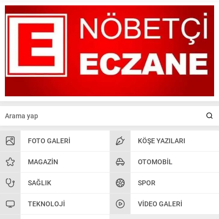
FOTO GALERI
KÖŞE YAZILARI
MAGAZIN
OTOMOBIL
SAĞLIK
SPOR
TEKNOLOJI
VIDEO GALERI