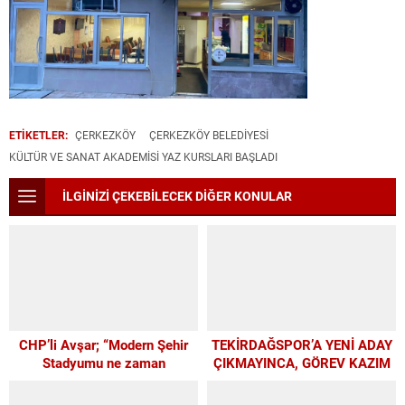
ETİKETLER:
ÇERKEZKÖY
ÇERKEZKÖY BELEDIYESI
KÜLTÜR VE SANAT AKADEMİSİ YAZ KURSLARI BAŞLADI
İLGİNİZİ ÇEKEBİLECEK DİĞER KONULAR
CHP’li Avşar; “Modern Şehir
TEKİRDAĞSPOR’A YENİ ADAY
Stadyumu ne zaman
ÇIKMAYINCA, GÖREV KAZIM
yapılacak?”
BAŞKAN’A KALDI