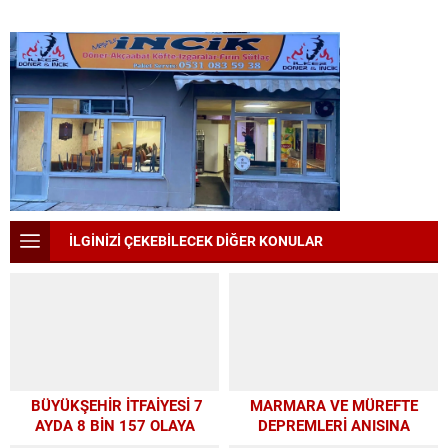
İLGİNİZİ ÇEKEBİLECEK DİĞER KONULAR
BÜYÜKŞEHİR İTFAİYESİ 7
MARMARA VE MÜREFTE
AYDA 8 BİN 157 OLAYA
DEPREMLERİ ANISINA
MÜDAHALE ETTİ
BÜYÜKŞEHİR’DEN