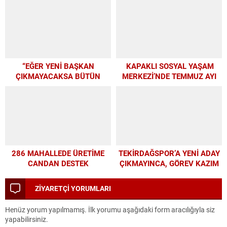
FARKINDALIK VE EĞİTİM
PROGRAMI
“EĞER YENİ BAŞKAN
KAPAKLI SOSYAL YAŞAM
ÇIKMAYACAKSA BÜTÜN
MERKEZİ’NDE TEMMUZ AYI
PARAMIZI ALTYAPIYA
ATÖLYELERİ YOĞUN İLGİ
HARCAYALIM”
GÖRDÜ
286 MAHALLEDE ÜRETİME
TEKİRDAĞSPOR’A YENİ ADAY
CANDAN DESTEK
ÇIKMAYINCA, GÖREV KAZIM
BAŞKAN’A KALDI
ZİYARETÇİ YORUMLARI
Henüz yorum yapılmamış. İlk yorumu aşağıdaki form aracılığıyla siz
yapabilirsiniz.