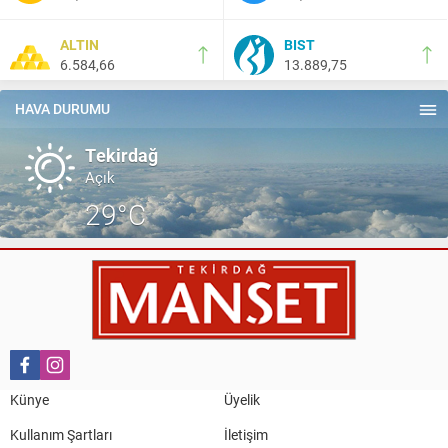
HAYDİ TEKİRDAĞ MAÇA !!!!
ALTIN
BIST
6.584,66
13.889,75
Salih Canikli
5 Kasım 2024 19:54
TEKİRDAĞ İL EMNİYET MÜDÜRÜMÜZE HAYIRLI OLSUN
HAVA DURUMU
ZİYARETİ.
Tekirdağ
Açık
29°C
Künye
Üyelik
Kullanım Şartları
İletişim