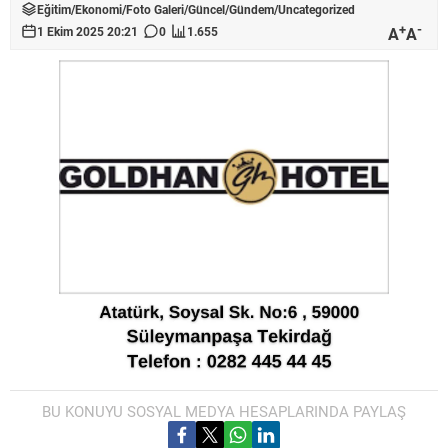
Eğitim
/
Ekonomi
/
Foto Galeri
/
Güncel
/
Gündem
/
Uncategorized
+
-
A
A
1 Ekim 2025 20:21
0
1.655
BU KONUYU SOSYAL MEDYA HESAPLARINDA PAYLAŞ