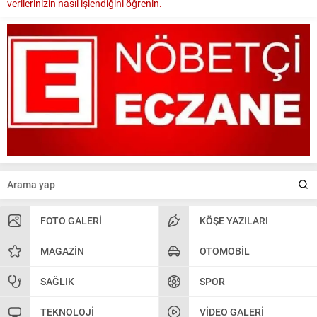
verilerinizin nasıl işlendiğini öğrenin.
FOTO GALERI
KÖŞE YAZILARI
MAGAZIN
OTOMOBIL
SAĞLIK
SPOR
TEKNOLOJI
VIDEO GALERI