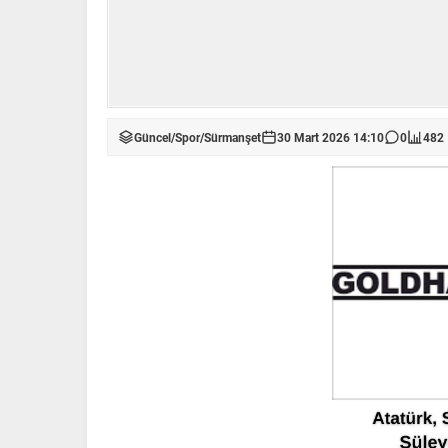
Güncel
/
Spor
/
Sürmanşet
30 Mart 2026 14:10
0
482