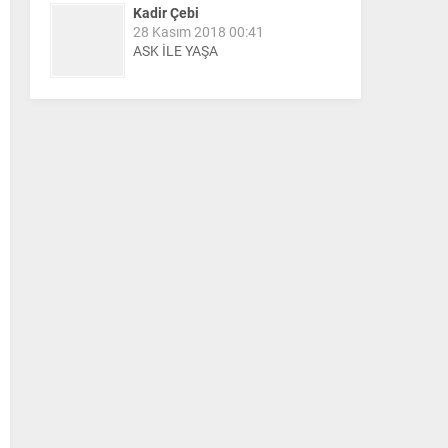
Kadir Çebi
28 Kasım 2018 00:41
ASK İLE YAŞA
Nail Kazanç
10 Mart 2023 21:36
HAYDİ TEKİRDAĞ MAÇA !!!!
Salih Canikli
5 Kasım 2024 19:54
TEKİRDAĞ İL EMNİYET
MÜDÜRÜMÜZE HAYIRLI OLSUN
ZİYARETİ.