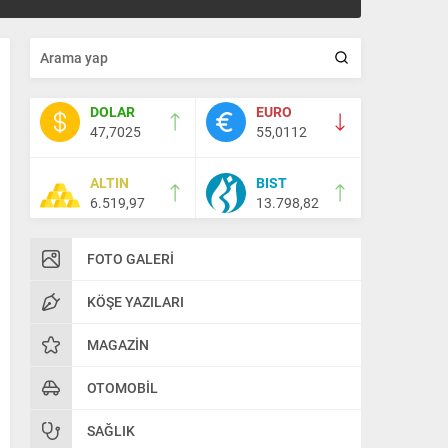
DOLAR
EURO
47,7025
55,0112
ALTIN
BIST
6.519,97
13.798,82
FOTO GALERI
KÖŞE YAZILARI
MAGAZIN
OTOMOBIL
SAĞLIK