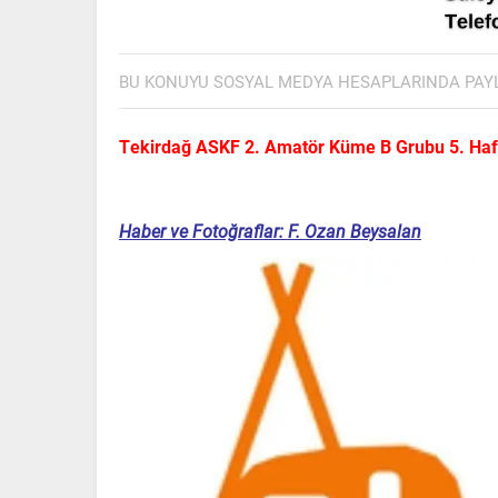
BU KONUYU SOSYAL MEDYA HESAPLARINDA PAY
Tekirdağ ASKF 2. Amatör Küme B Grubu 5. Haft
Haber ve Fotoğraflar: F. Ozan Beysalan