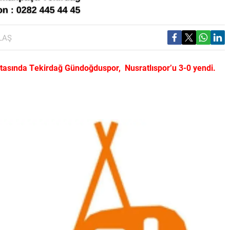
LAŞ
asında Tekirdağ Gündoğduspor, Nusratlıspor’u 3-0 yendi.