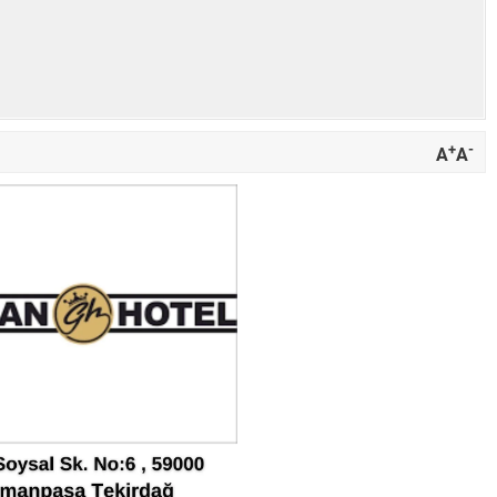
+
-
A
A