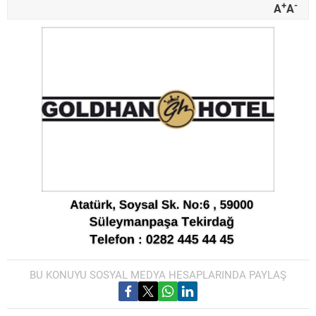
+
-
A
A
BU KONUYU SOSYAL MEDYA HESAPLARINDA PAYLAŞ