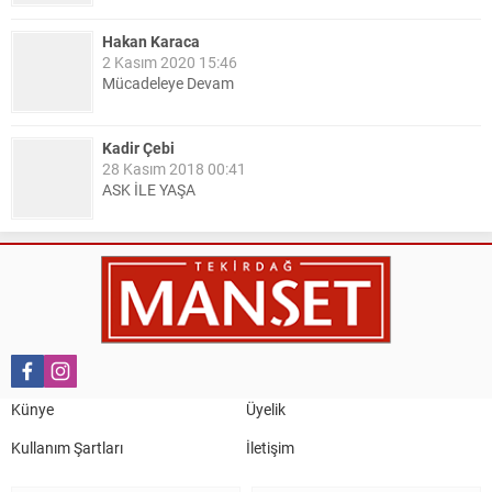
Hakan Karaca
2 Kasım 2020 15:46
Mücadeleye Devam
Kadir Çebi
28 Kasım 2018 00:41
ASK İLE YAŞA
Nail Kazanç
10 Mart 2023 21:36
HAYDİ TEKİRDAĞ MAÇA !!!!
Salih Canikli
5 Kasım 2024 19:54
TEKİRDAĞ İL EMNİYET MÜDÜRÜMÜZE HAYIRLI OLSUN
Künye
Üyelik
ZİYARETİ.
Kullanım Şartları
İletişim