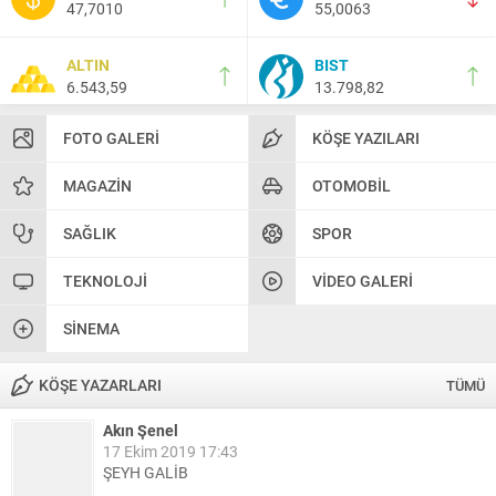
47,7010
55,0063
ALTIN
BIST
6.543,59
13.798,82
FOTO GALERI
KÖŞE YAZILARI
MAGAZIN
OTOMOBIL
SAĞLIK
SPOR
TEKNOLOJI
VIDEO GALERI
SINEMA
KÖŞE YAZARLARI
TÜMÜ
Akın Şenel
17 Ekim 2019 17:43
ŞEYH GALİB