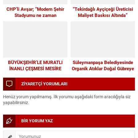
CHP’li Avşar; “Modern Şehir
“Tekirdağlı Ayçiçeği Üreticisi
Stadyumu ne zaman
Maliyet Baskısı Altında”
yapılacak?”
BÜYÜKŞEHİR’LE MURATLI
Süleymanpaşa Belediyesinde
İNANLI ÇEŞMESİ MESİRE
Organik Atıklar Doğal Gübreye
ALANI’NDA MODERN
Dönüşüyor
DÖNÜŞÜM
ZİYARETÇİ YORUMLARI
Henüz yorum yapılmamış. İlk yorumu aşağıdaki form aracılığıyla siz
yapabilirsiniz.
BİR YORUM YAZ