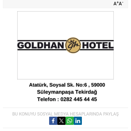
+
-
A
A
BU KONUYU SOSYAL MEDYA HESAPLARINDA PAYLAŞ