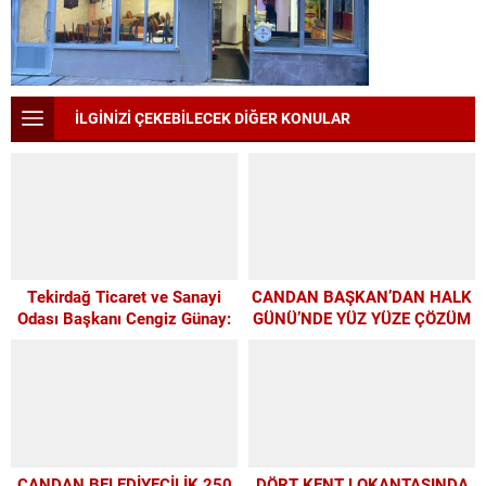
İLGİNİZİ ÇEKEBİLECEK DİĞER KONULAR
Tekirdağ Ticaret ve Sanayi
CANDAN BAŞKAN’DAN HALK
Odası Başkanı Cengiz Günay:
GÜNÜ’NDE YÜZ YÜZE ÇÖZÜM
TEKİRDAĞSPOR’A ELİMİZDEN
MESAİSİ
GELEN DESTEĞİ VERİYORUZ
CANDAN BELEDİYECİLİK 250
DÖRT KENT LOKANTASINDA