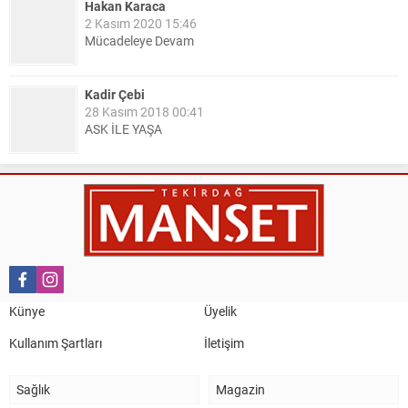
Hakan Karaca
2 Kasım 2020 15:46
Mücadeleye Devam
Kadir Çebi
28 Kasım 2018 00:41
ASK İLE YAŞA
Nail Kazanç
10 Mart 2023 21:36
HAYDİ TEKİRDAĞ MAÇA !!!!
Salih Canikli
5 Kasım 2024 19:54
TEKİRDAĞ İL EMNİYET MÜDÜRÜMÜZE HAYIRLI OLSUN
Künye
Üyelik
ZİYARETİ.
Kullanım Şartları
İletişim
Sağlık
Magazin