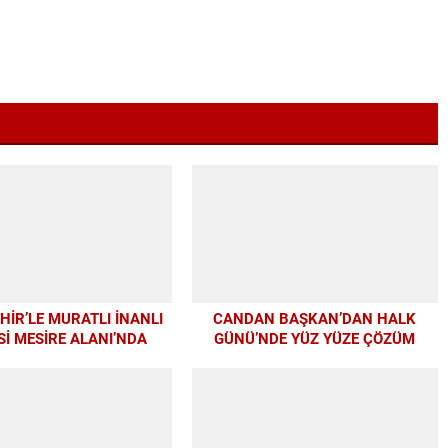
İR’LE MURATLI İNANLI
CANDAN BAŞKAN’DAN HALK
İ MESİRE ALANI’NDA
GÜNÜ’NDE YÜZ YÜZE ÇÖZÜM
DERN DÖNÜŞÜM
MESAİSİ