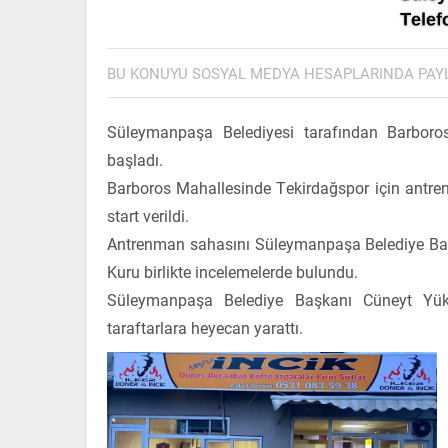
BU KONUYU SOSYAL MEDYA HESAPLARINDA PAY
Süleymanpaşa Belediyesi tarafından Barboro
başladı.
Barboros Mahallesinde Tekirdağspor için antre
start verildi.
Antrenman sahasını Süleymanpaşa Belediye Baş
Kuru birlikte incelemelerde bulundu.
Süleymanpaşa Belediye Başkanı Cüneyt Yük
taraftarlara heyecan yarattı.