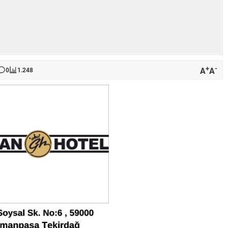
+
-
A
A
0
1.248