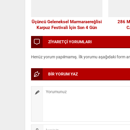
Üçüncü Geleneksel Marmaraereğlisi
286 
Karpuz Festivali İçin Son 4 Gün
C
ZİYARETÇİ YORUMLARI
Henüz yorum yapılmamış. İlk yorumu aşağıdaki form aracı
BİR YORUM YAZ