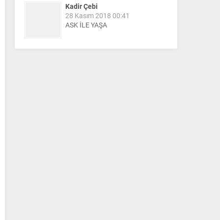
Kadir Çebi
28 Kasım 2018 00:41
ASK İLE YAŞA
Nail Kazanç
10 Mart 2023 21:36
HAYDİ TEKİRDAĞ MAÇA !!!!
Salih Canikli
5 Kasım 2024 19:54
TEKİRDAĞ İL EMNİYET
MÜDÜRÜMÜZE HAYIRLI OLSUN
ZİYARETİ.