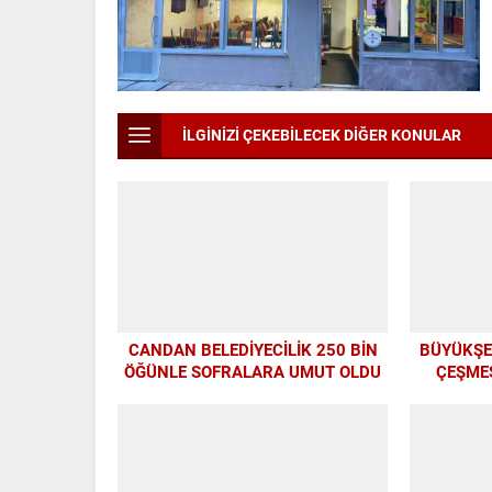
İLGİNİZİ ÇEKEBİLECEK DİĞER KONULAR
CANDAN BELEDİYECİLİK 250 BİN
BÜYÜKŞEH
ÖĞÜNLE SOFRALARA UMUT OLDU
ÇEŞMES
MO