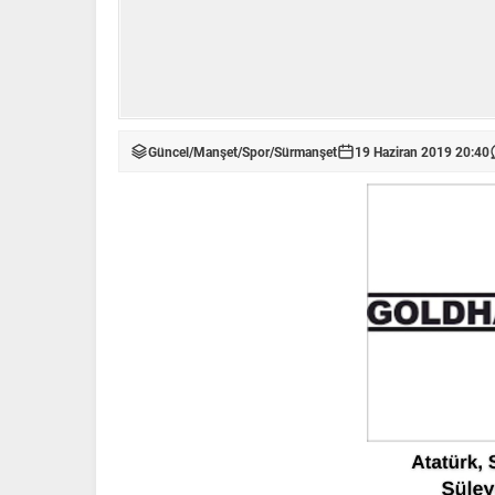
Güncel
/
Manşet
/
Spor
/
Sürmanşet
19 Haziran 2019 20:40