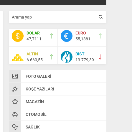
DOLAR
EURO
47,7111
55,1881
ALTIN
BIST
6.660,55
13.779,39
FOTO GALERI
KÖŞE YAZILARI
MAGAZIN
OTOMOBIL
SAĞLIK