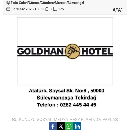
Foto Galeri
/
Güncel
/
Gündem
/
Manşet
/
Sürmanşet
+
-
A
A
17 Şubat 2026 10:53
0
375
BU KONUYU SOSYAL MEDYA HESAPLARINDA PAYLAŞ