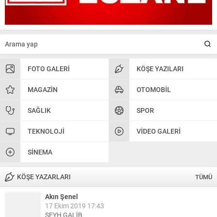
FOTO GALERI
KÖŞE YAZILARI
MAGAZIN
OTOMOBIL
SAĞLIK
SPOR
TEKNOLOJI
VIDEO GALERI
SINEMA
KÖŞE YAZARLARI
TÜMÜ
Akın Şenel
17 Ekim 2019 17:43
ŞEYH GALİB