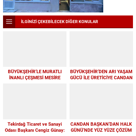
İLGİNİZİ ÇEKEBİLECEK DİĞER KONULAR
BÜYÜKŞEHİR’LE MURATLI
BÜYÜKŞEHİR’DEN ARI YAŞAM
İNANLI ÇEŞMESİ MESİRE
GÜCÜ İLE ÜRETİCİYE CANDAN
ALANI’NDA MODERN
DESTEK
DÖNÜŞÜM
Tekirdağ Ticaret ve Sanayi
CANDAN BAŞKAN’DAN HALK
Odası Başkanı Cengiz Günay:
GÜNÜ’NDE YÜZ YÜZE ÇÖZÜM
TEKİRDAĞSPOR’A ELİMİZDEN
MESAİSİ