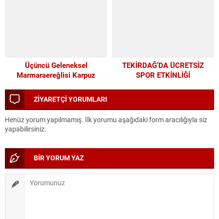
GELEN DESTEĞİ VERİYORUZ
Üçüncü Geleneksel
TEKİRDAĞ’DA ÜCRETSİZ
Marmaraereğlisi Karpuz
SPOR ETKİNLİĞİ
Festivali İçin Son 4 Gün
ZİYARETÇİ YORUMLARI
Henüz yorum yapılmamış. İlk yorumu aşağıdaki form aracılığıyla siz
yapabilirsiniz.
BİR YORUM YAZ