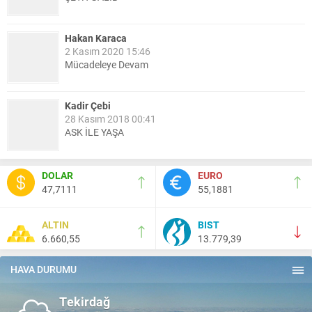
Hakan Karaca
2 Kasım 2020 15:46
Mücadeleye Devam
Kadir Çebi
28 Kasım 2018 00:41
ASK İLE YAŞA
Nail Kazanç
DOLAR
EURO
10 Mart 2023 21:36
47,7111
55,1881
HAYDİ TEKİRDAĞ MAÇA !!!!
ALTIN
BIST
6.660,55
13.779,39
Salih Canikli
5 Kasım 2024 19:54
TEKİRDAĞ İL EMNİYET MÜDÜRÜMÜZE HAYIRLI OLSUN
HAVA DURUMU
ZİYARETİ.
Tekirdağ