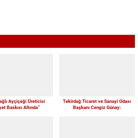
ağlı Ayçiçeği Üreticisi
Tekirdağ Ticaret ve Sanayi Odası
yet Baskısı Altında”
Başkanı Cengiz Günay:
TEKİRDAĞSPOR’A ELİMİZDEN
GELEN DESTEĞİ VERİYORUZ