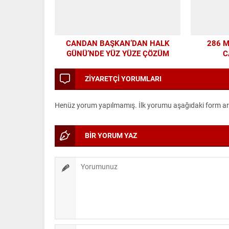
CANDAN BAŞKAN’DAN HALK
286 
GÜNÜ’NDE YÜZ YÜZE ÇÖZÜM
C
MESAİSİ
ZİYARETÇİ YORUMLARI
Henüz yorum yapılmamış. İlk yorumu aşağıdaki form aracı
BİR YORUM YAZ