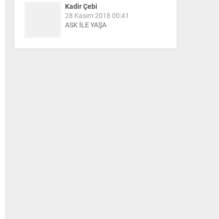
Kadir Çebi
28 Kasım 2018 00:41
ASK İLE YAŞA
Nail Kazanç
10 Mart 2023 21:36
HAYDİ TEKİRDAĞ MAÇA !!!!
Salih Canikli
5 Kasım 2024 19:54
TEKİRDAĞ İL EMNİYET
MÜDÜRÜMÜZE HAYIRLI OLSUN
ZİYARETİ.