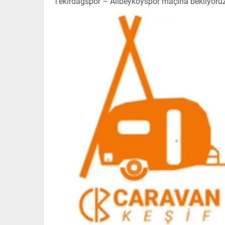
Tekirdağspor – Alibeyköyspor maçına bekliyoruz