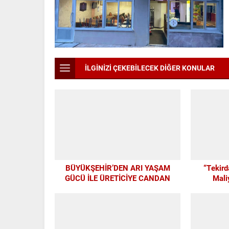
İLGİNİZİ ÇEKEBİLECEK DİĞER KONULAR
BÜYÜKŞEHİR’DEN ARI YAŞAM
“Tekird
GÜCÜ İLE ÜRETİCİYE CANDAN
Mali
DESTEK