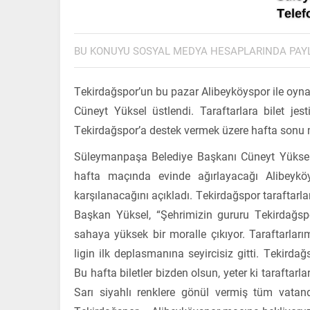
BU KONUYU SOSYAL MEDYA HESAPLARINDA PAY
Tekirdağspor’un bu pazar Alibeyköyspor ile oyn
Cüneyt Yüksel üstlendi. Taraftarlara bilet jest
Tekirdağspor’a destek vermek üzere hafta sonu 
Süleymanpaşa Belediye Başkanı Cüneyt Yüksel,
hafta maçında evinde ağırlayacağı Alibeyköys
karşılanacağını açıkladı. Tekirdağspor taraftarla
Başkan Yüksel, “Şehrimizin gururu Tekirdağsp
sahaya yüksek bir moralle çıkıyor. Taraftarla
ligin ilk deplasmanına seyircisiz gitti. Tekirda
Bu hafta biletler bizden olsun, yeter ki taraftar
Sarı siyahlı renklere gönül vermiş tüm vat