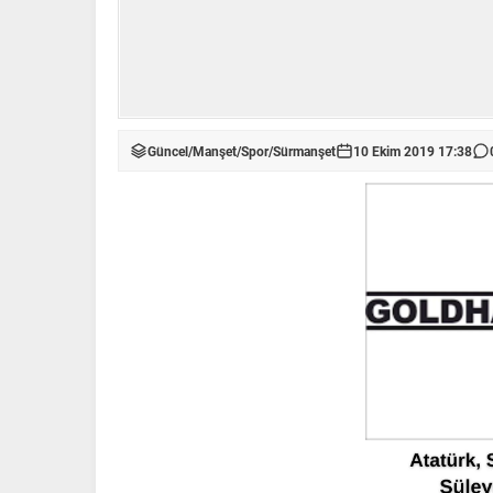
Güncel
/
Manşet
/
Spor
/
Sürmanşet
10 Ekim 2019 17:38