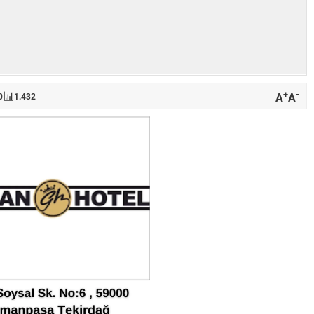
+
-
A
A
0
1.432