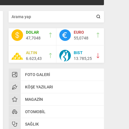
DOLAR
EURO
47,7048
55,0748
ALTIN
BIST
6.623,43
13.785,25
FOTO GALERI
KÖŞE YAZILARI
MAGAZIN
OTOMOBIL
SAĞLIK