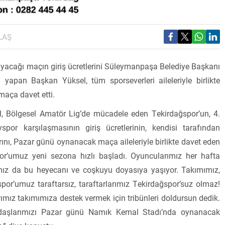
LAŞ
ayacağı maçın giriş ücretlerini Süleymanpaşa Belediye Başkanı
i yapan Başkan Yüksel, tüm sporseverleri aileleriyle birlikte
maça davet etti.
 Bölgesel Amatör Lig’de mücadele eden Tekirdağspor’un, 4.
por karşılaşmasının giriş ücretlerinin, kendisi tarafından
rını, Pazar günü oynanacak maça aileleriyle birlikte davet eden
or’umuz yeni sezona hızlı başladı. Oyuncularımız her hafta
rımız da bu heyecanı ve coşkuyu doyasıya yaşıyor. Takımımız,
ğspor’umuz taraftarsız, taraftarlarımız Tekirdağspor’suz olmaz!
larımız takımımıza destek vermek için tribünleri doldursun dedik.
andaşlarımızı Pazar günü Namık Kemal Stadı’nda oynanacak