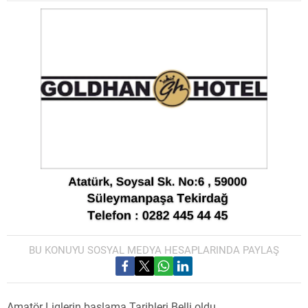
BU KONUYU SOSYAL MEDYA HESAPLARINDA PAYLAŞ
Amatör Liglerin başlama Tarihleri Belli oldu