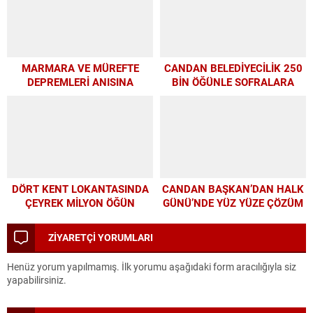
MARMARA VE MÜREFTE
CANDAN BELEDİYECİLİK 250
DEPREMLERİ ANISINA
BİN ÖĞÜNLE SOFRALARA
BÜYÜKŞEHİR’DEN
UMUT OLDU
FARKINDALIK VE EĞİTİM
PROGRAMI
DÖRT KENT LOKANTASINDA
CANDAN BAŞKAN’DAN HALK
ÇEYREK MİLYON ÖĞÜN
GÜNÜ’NDE YÜZ YÜZE ÇÖZÜM
MESAİSİ
ZİYARETÇİ YORUMLARI
Henüz yorum yapılmamış. İlk yorumu aşağıdaki form aracılığıyla siz
yapabilirsiniz.