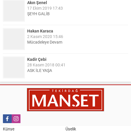
Akın Şenel
17 Ekim 2019 17:43
ŞEYH GALİB
Hakan Karaca
2 Kasım 2020 15:46
Mücadeleye Devam
Kadir Çebi
28 Kasım 2018 00:41
ASK İLE YAŞA
Nail Kazanç
10 Mart 2023 21:36
HAYDİ TEKİRDAĞ MAÇA !!!!
Salih Canikli
5 Kasım 2024 19:54
TEKİRDAĞ İL EMNİYET MÜDÜRÜMÜZE HAYIRLI OLSUN
Künye
Üyelik