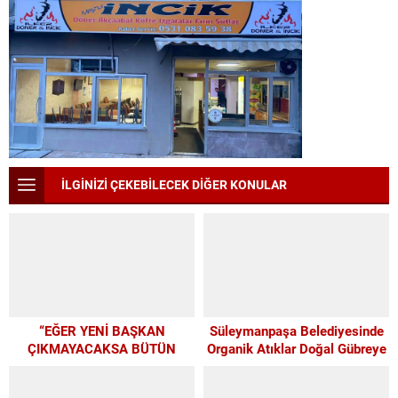
İLGİNİZİ ÇEKEBİLECEK DİĞER KONULAR
“EĞER YENİ BAŞKAN
Süleymanpaşa Belediyesinde
ÇIKMAYACAKSA BÜTÜN
Organik Atıklar Doğal Gübreye
PARAMIZI ALTYAPIYA
Dönüşüyor
HARCAYALIM”