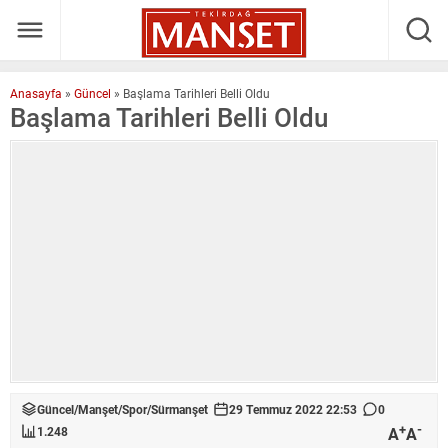
Anasayfa
»
Güncel
»
Başlama Tarihleri Belli Oldu
Başlama Tarihleri Belli Oldu
Güncel
/
Manşet
/
Spor
/
Sürmanşet
29 Temmuz 2022 22:53
0
+
-
A
A
1.248