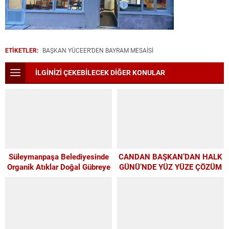
ETİKETLER:
BAŞKAN YÜCEER’DEN BAYRAM MESAİSİ
İLGİNİZİ ÇEKEBİLECEK DİĞER KONULAR
Süleymanpaşa Belediyesinde
CANDAN BAŞKAN’DAN HALK
Organik Atıklar Doğal Gübreye
GÜNÜ’NDE YÜZ YÜZE ÇÖZÜM
Dönüşüyor
MESAİSİ