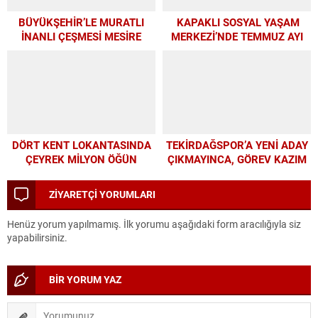
BÜYÜKŞEHİR’LE MURATLI
KAPAKLI SOSYAL YAŞAM
İNANLI ÇEŞMESİ MESİRE
MERKEZİ’NDE TEMMUZ AYI
ALANI’NDA MODERN
ATÖLYELERİ YOĞUN İLGİ
DÖNÜŞÜM
GÖRDÜ
DÖRT KENT LOKANTASINDA
TEKİRDAĞSPOR’A YENİ ADAY
ÇEYREK MİLYON ÖĞÜN
ÇIKMAYINCA, GÖREV KAZIM
BAŞKAN’A KALDI
ZİYARETÇİ YORUMLARI
Henüz yorum yapılmamış. İlk yorumu aşağıdaki form aracılığıyla siz
yapabilirsiniz.
BİR YORUM YAZ