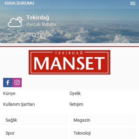
TEKİRDAĞ İL EMNİYET MÜDÜRÜMÜZE HAYIRLI OLSUN
HAVA DURUMU
ZİYARETİ.
Tekirdağ
Parçalı Bulutlu
29°C
Künye
Üyelik
Kullanım Şartları
İletişim
Sağlık
Magazin
Spor
Teknoloji