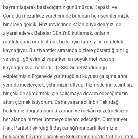
bayramlaşarak başladığımız günümüzde, Kapaklı ve
Çorlu’da mezarlık ziyaretlerinde bulunan hemşehrilerimizle
bir araya geldik. Huzurevlerinde kalan büyüklerimizi de
ziyaret ederek Babalar Günü’nü kutlamak, onların
mutluluğuna ortak olmak bizler için tarifsiz bir mutluluk
kaynağıydı. Bu ziyaretler sırasında bizlere gösterdiğiniz ilgi
ve sevgi, görevimizi yaparken en büyük motivasyon
kaynağımız olmaktadır. TESKİ Genel Müdürlüğü
ekiplerimizin Ergene’de yürüttüğü su kuyusu çalışmalarını
yerinde inceleyerek, şehrimizin altyapı hizmetlerini kesintisiz
bir şekilde sürdürmek için çalışmaya devam edeceğimizin
altını çizmek istiyorum. Daha yaşanabilir bir Tekirdağ
hedefimiz doğrultusunda zaman ve mekân gözetmeksizin
her alanda hizmet üretmeye devam edeceğiz. Cumhuriyet
Halk Partisi Tekirdağ İl Başkanlığı’nda partililerimizle
buluşarak bayramlaşmak ve Süleymanpaşa’da trafik kontrol