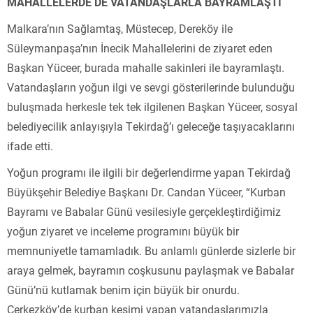
MAHALLELERDE DE VATANDAŞLARLA BAYRAMLAŞTI
Malkara’nın Sağlamtaş, Müstecep, Dereköy ile
Süleymanpaşa’nın İnecik Mahallelerini de ziyaret eden
Başkan Yüceer, burada mahalle sakinleri ile bayramlaştı.
Vatandaşların yoğun ilgi ve sevgi gösterilerinde bulunduğu
buluşmada herkesle tek tek ilgilenen Başkan Yüceer, sosyal
belediyecilik anlayışıyla Tekirdağ’ı geleceğe taşıyacaklarını
ifade etti.
Yoğun programı ile ilgili bir değerlendirme yapan Tekirdağ
Büyükşehir Belediye Başkanı Dr. Candan Yüceer, “Kurban
Bayramı ve Babalar Günü vesilesiyle gerçekleştirdiğimiz
yoğun ziyaret ve inceleme programını büyük bir
memnuniyetle tamamladık. Bu anlamlı günlerde sizlerle bir
araya gelmek, bayramın coşkusunu paylaşmak ve Babalar
Günü’nü kutlamak benim için büyük bir onurdu.
Çerkezköy’de kurban kesimi yapan vatandaşlarımızla