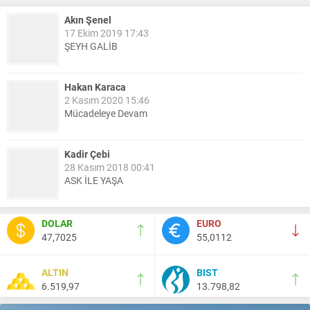
Akın Şenel
17 Ekim 2019 17:43
ŞEYH GALİB
Hakan Karaca
2 Kasım 2020 15:46
Mücadeleye Devam
Kadir Çebi
28 Kasım 2018 00:41
ASK İLE YAŞA
Nail Kazanç
DOLAR
EURO
10 Mart 2023 21:36
47,7025
55,0112
HAYDİ TEKİRDAĞ MAÇA !!!!
ALTIN
BIST
6.519,97
13.798,82
Salih Canikli
5 Kasım 2024 19:54