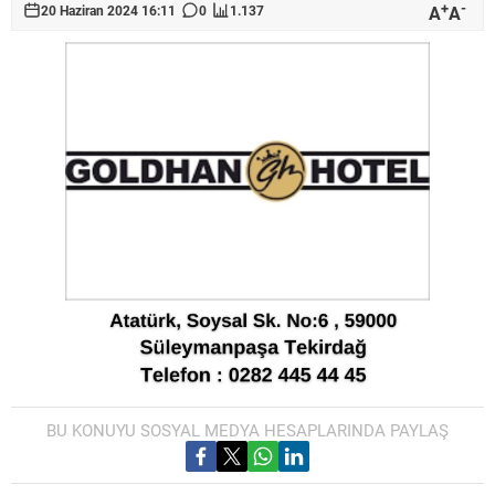
+
-
A
A
20 Haziran 2024 16:11
0
1.137
BU KONUYU SOSYAL MEDYA HESAPLARINDA PAYLAŞ