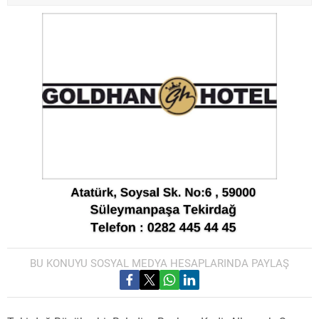
BU KONUYU SOSYAL MEDYA HESAPLARINDA PAYLAŞ