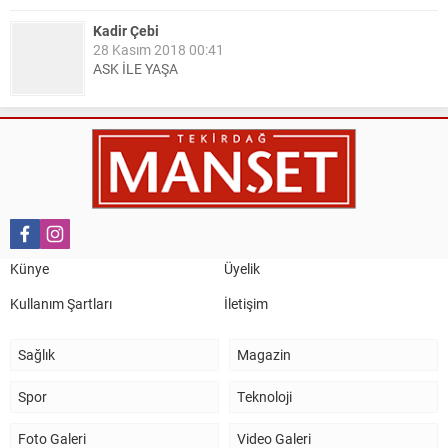
Kadir Çebi
28 Kasım 2018 00:41
ASK İLE YAŞA
Nail Kazanç
10 Mart 2023 21:36
HAYDİ TEKİRDAĞ MAÇA !!!!
Salih Canikli
5 Kasım 2024 19:54
TEKİRDAĞ İL EMNİYET MÜDÜRÜMÜZE HAYIRLI OLSUN
Künye
Üyelik
ZİYARETİ.
Kullanım Şartları
İletişim
Sağlık
Magazin
Spor
Teknoloji
Foto Galeri
Video Galeri