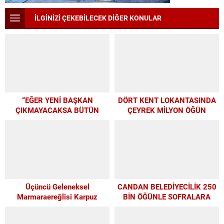
İLGİNİZİ ÇEKEBİLECEK DİĞER KONULAR
“EĞER YENİ BAŞKAN
DÖRT KENT LOKANTASINDA
ÇIKMAYACAKSA BÜTÜN
ÇEYREK MİLYON ÖĞÜN
PARAMIZI ALTYAPIYA
HARCAYALIM”
Üçüncü Geleneksel
CANDAN BELEDİYECİLİK 250
Marmaraereğlisi Karpuz
BİN ÖĞÜNLE SOFRALARA
Festivali İçin Son 4 Gün
UMUT OLDU