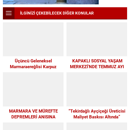
İLGİNİZİ ÇEKEBİLECEK DİĞER KONULAR
Üçüncü Geleneksel
KAPAKLI SOSYAL YAŞAM
Marmaraereğlisi Karpuz
MERKEZİ’NDE TEMMUZ AYI
Festivali İçin Son 4 Gün
ATÖLYELERİ YOĞUN İLGİ
GÖRDÜ
MARMARA VE MÜREFTE
“Tekirdağlı Ayçiçeği Üreticisi
DEPREMLERİ ANISINA
Maliyet Baskısı Altında”
BÜYÜKŞEHİR’DEN
FARKINDALIK VE EĞİTİM