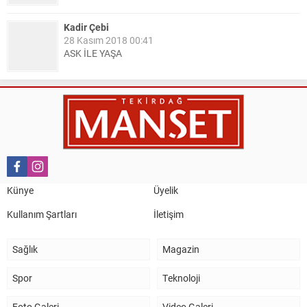
Kadir Çebi
28 Kasım 2018 00:41
ASK İLE YAŞA
Nail Kazanç
10 Mart 2023 21:36
HAYDİ TEKİRDAĞ MAÇA !!!!
Salih Canikli
5 Kasım 2024 19:54
TEKİRDAĞ İL EMNİYET MÜDÜRÜMÜZE HAYIRLI OLSUN
Künye
Üyelik
ZİYARETİ.
Kullanım Şartları
İletişim
Sağlık
Magazin
Spor
Teknoloji
Foto Galeri
Video Galeri