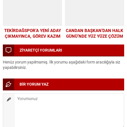
PROGRAMI
TEKİRDAĞSPOR’A YENİ ADAY
CANDAN BAŞKAN’DAN HALK
ÇIKMAYINCA, GÖREV KAZIM
GÜNÜ’NDE YÜZ YÜZE ÇÖZÜM
BAŞKAN’A KALDI
MESAİSİ
ZİYARETÇİ YORUMLARI
Henüz yorum yapılmamış. İlk yorumu aşağıdaki form aracılığıyla siz
yapabilirsiniz.
BİR YORUM YAZ