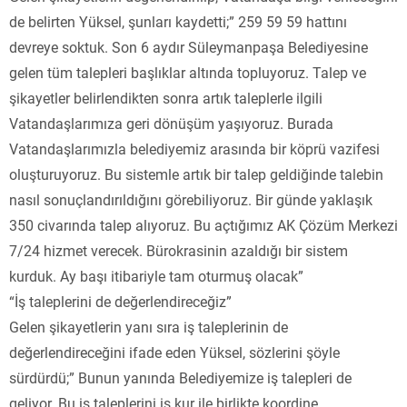
de belirten Yüksel, şunları kaydetti;” 259 59 59 hattını
devreye soktuk. Son 6 aydır Süleymanpaşa Belediyesine
gelen tüm talepleri başlıklar altında topluyoruz. Talep ve
şikayetler belirlendikten sonra artık taleplerle ilgili
Vatandaşlarımıza geri dönüşüm yaşıyoruz. Burada
Vatandaşlarımızla belediyemiz arasında bir köprü vazifesi
oluşturuyoruz. Bu sistemle artık bir talep geldiğinde talebin
nasıl sonuçlandırıldığını görebiliyoruz. Bir günde yaklaşık
350 civarında talep alıyoruz. Bu açtığımız AK Çözüm Merkezi
7/24 hizmet verecek. Bürokrasinin azaldığı bir sistem
kurduk. Ay başı itibariyle tam oturmuş olacak”
“İş taleplerini de değerlendireceğiz”
Gelen şikayetlerin yanı sıra iş taleplerinin de
değerlendireceğini ifade eden Yüksel, sözlerini şöyle
sürdürdü;” Bunun yanında Belediyemize iş talepleri de
geliyor. Bu iş taleplerini iş kur ile birlikte koordine