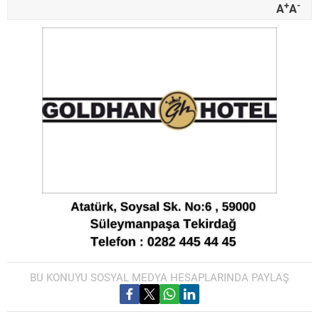
+
-
A
A
BU KONUYU SOSYAL MEDYA HESAPLARINDA PAYLAŞ