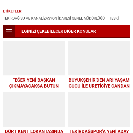
ETİKETLER:
TEKIRDAĞ SU VE KANALIZASYON İDARESI GENEL MÜDÜRLÜĞÜ
TESKI
İLGİNİZİ ÇEKEBİLECEK DİĞER KONULAR
“EĞER YENİ BAŞKAN
BÜYÜKŞEHİR’DEN ARI YAŞAM
ÇIKMAYACAKSA BÜTÜN
GÜCÜ İLE ÜRETİCİYE CANDAN
PARAMIZI ALTYAPIYA
DESTEK
HARCAYALIM”
DÖRT KENT LOKANTASINDA
TEKİRDAĞSPOR’A YENİ ADAY