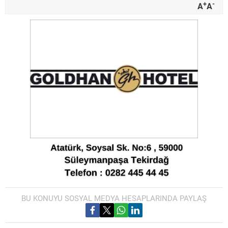
+
-
A
A
BU KONUYU SOSYAL MEDYA HESAPLARINDA PAYLAŞ