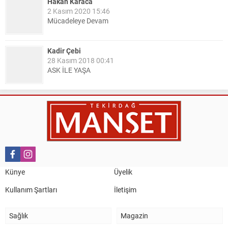
Hakan Karaca
2 Kasım 2020 15:46
Mücadeleye Devam
Kadir Çebi
28 Kasım 2018 00:41
ASK İLE YAŞA
Nail Kazanç
10 Mart 2023 21:36
HAYDİ TEKİRDAĞ MAÇA !!!!
Salih Canikli
5 Kasım 2024 19:54
TEKİRDAĞ İL EMNİYET MÜDÜRÜMÜZE HAYIRLI OLSUN
Künye
Üyelik
ZİYARETİ.
Kullanım Şartları
İletişim
Sağlık
Magazin