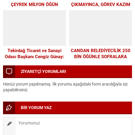
ÇEYREK MİLYON ÖĞÜN
ÇIKMAYINCA, GÖREV KAZIM
BAŞKAN’A KALDI
Tekirdağ Ticaret ve Sanayi
CANDAN BELEDİYECİLİK 250
Odası Başkanı Cengiz Günay:
BİN ÖĞÜNLE SOFRALARA
TEKİRDAĞSPOR’A ELİMİZDEN
UMUT OLDU
GELEN DESTEĞİ VERİYORUZ
ZİYARETÇİ YORUMLARI
Henüz yorum yapılmamış. İlk yorumu aşağıdaki form aracılığıyla siz
yapabilirsiniz.
BİR YORUM YAZ