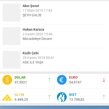
Akın Şenel
17 Ekim 2019 17:43
ŞEYH GALİB
Hakan Karaca
2 Kasım 2020 15:46
Mücadeleye Devam
Kadir Çebi
28 Kasım 2018 00:41
ASK İLE YAŞA
Nail Kazanç
DOLAR
EURO
10 Mart 2023 21:36
47,5921
54,9747
HAYDİ TEKİRDAĞ MAÇA !!!!
ALTIN
BIST
6.499,25
13.798,82
Salih Canikli
5 Kasım 2024 19:54