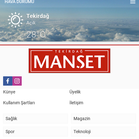
TEKİRDAĞ İL EMNİYET MÜDÜRÜMÜZE HAYIRLI OLSUN
HAVA DURUMU
ZİYARETİ.
Tekirdağ
Açık
28°C
Künye
Üyelik
Kullanım Şartları
İletişim
Sağlık
Magazin
Spor
Teknoloji