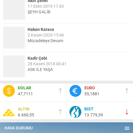
Akın Şenel
17 Ekim 2019 17:43
ŞEYH GALİB
Hakan Karaca
2 Kasım 2020 15:46
Mücadeleye Devam
Kadir Çebi
28 Kasım 2018 00:41
ASK İLE YAŞA
Nail Kazanç
DOLAR
EURO
10 Mart 2023 21:36
47,7111
55,1881
HAYDİ TEKİRDAĞ MAÇA !!!!
ALTIN
BIST
6.660,55
13.779,39
Salih Canikli
5 Kasım 2024 19:54
TEKİRDAĞ İL EMNİYET MÜDÜRÜMÜZE HAYIRLI OLSUN
HAVA DURUMU
ZİYARETİ.